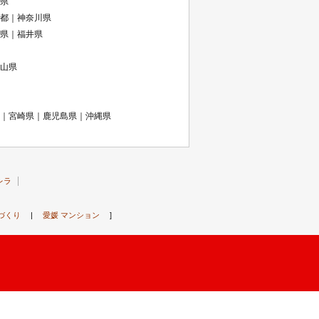
県
都｜神奈川県
県｜福井県
山県
｜宮崎県｜鹿児島県｜沖縄県
レラ
づくり
|
愛媛 マンション
]