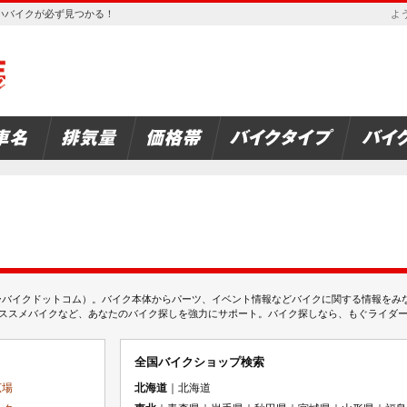
欲しいバイクが必ず見つかる！
よう
ムジェーバイクドットコム）。バイク本体からパーツ、イベント情報などバイクに関する情報を
スメバイクなど、あなたのバイク探しを強力にサポート。バイク探しなら、もぐライダーのMj
全国バイクショップ検索
広場
北海道
｜北海道