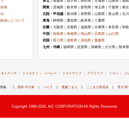
ック
東北
｜青森県｜岩手県｜秋田県｜宮城県｜山形県｜福島
時刻表
関東
｜茨城県｜栃木県｜群馬県｜埼玉県｜千葉県｜東京
わせ
北陸・甲信越
｜新潟県｜長野県｜山梨県｜富山県｜石川
の取扱いについて
東海
｜静岡県｜愛知県｜岐阜県｜三重県
近畿
｜大阪府｜京都府｜滋賀県｜兵庫県｜奈良県｜和歌
中国
｜
鳥取県
｜
島根県
｜
岡山県
｜
広島県
｜
山口県
四国
｜
香川県
｜
徳島県
｜
高知県
｜
愛媛県
九州・沖縄
｜福岡県｜佐賀県｜長崎県｜大分県｜熊本県
モトグッチ
ドゥカティ
ハーレー
トライアンフ
アプリリア
ベスパ
ジ
情報 ： [
徳島 中古車
|
バイク
|
愛媛こまち
|
ここまち新居浜
|
香川 家
Copyright 1999-2026, AIC CORPORATION All Rights Reserved.