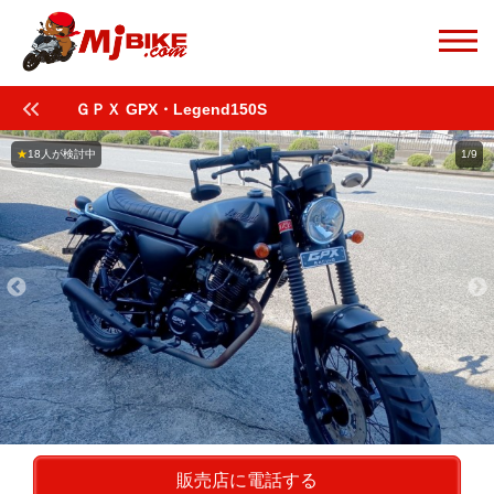
ＧＰＸ GPX・Legend150S
★
18人が検討中
1/9
販売店に電話する