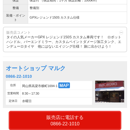
保証
保証付 （保証期間：1ヶ月 保証距離：1000km）
整備
整備別
装備・ポイン
GPXレジェンド150S カスタム仕様
ト
販売店コメント
タイの人気メーカーGPX レジェンド150S カスタム車両です！ ロボット
ハンドル、バーエンドミラー、カスタムペイントダメージ加工タンク、エ
ンデューロタイヤ 他にはないエイジング仕様！ 旅に出かけよう！
オートショップ マルク
0866-22-1010
住所
岡山県高梁市横町1694-1
営業時間
8:30～17:30
定休日
水曜日
販売店に電話する
0866-22-1010