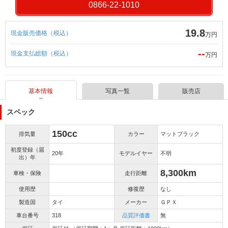
0866-22-1010
19.8
現金販売価格（税込）
万円
--
現金支払総額（税込）
万円
基本情報
写真一覧
販売店
スペック
150cc
排気量
カラー
マットブラック
初度登録（届
20年
モデルイヤー
不明
出）年
8,300km
車検・保険
走行距離
使用歴
修復歴
なし
製造国
タイ
メーカー
ＧＰＸ
車台番号
318
品質評価書
無