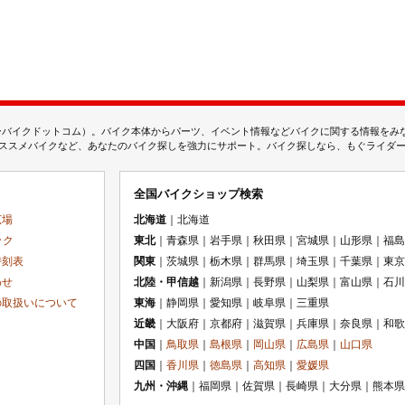
ムジェーバイクドットコム）。バイク本体からパーツ、イベント情報などバイクに関する情報を
スメバイクなど、あなたのバイク探しを強力にサポート。バイク探しなら、もぐライダーのMj
全国バイクショップ検索
広場
北海道
｜北海道
ック
東北
｜青森県｜岩手県｜秋田県｜宮城県｜山形県｜福島
時刻表
関東
｜茨城県｜栃木県｜群馬県｜埼玉県｜千葉県｜東京
わせ
北陸・甲信越
｜新潟県｜長野県｜山梨県｜富山県｜石川
の取扱いについて
東海
｜静岡県｜愛知県｜岐阜県｜三重県
近畿
｜大阪府｜京都府｜滋賀県｜兵庫県｜奈良県｜和歌
中国
｜
鳥取県
｜
島根県
｜
岡山県
｜
広島県
｜
山口県
四国
｜
香川県
｜
徳島県
｜
高知県
｜
愛媛県
九州・沖縄
｜福岡県｜佐賀県｜長崎県｜大分県｜熊本県