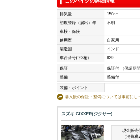
このバイクの詳細情報
排気量
150cc
初度登録（届出）年
不明
車検・保険
使用歴
自家用
製造国
インド
車台番号(下3桁)
829
保証
保証付 （保証期間
整備
整備付
装備・ポイント
購入後の保証・整備については事前に
スズキ GIXXER(ジクサー)
現金販売
（消費税