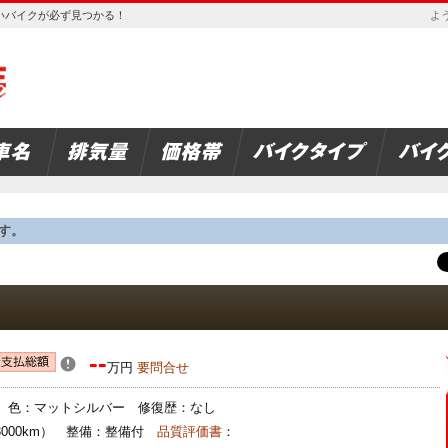
欲しいバイクが必ず見つかる！
よう
す。
--
万円
要問合せ
保険： 色：マットシルバー 修復歴：なし
3000km） 整備：整備付
品質評価書
：