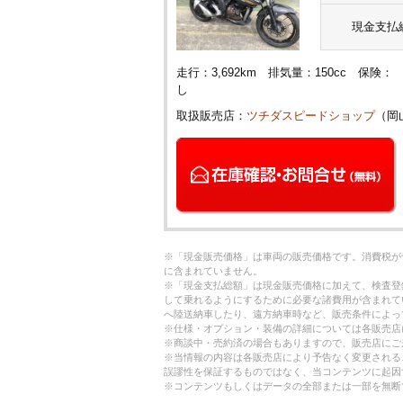
現金支払
走行：3,692km 排気量：150cc 保
し
取扱販売店：
ツチダスピードショップ
（岡
※「現金販売価格」は車両の販売価格です。消費税が
に含まれていません。
※「現金支払総額」は現金販売価格に加えて、検査登
して乗れるようにするために必要な諸費用が含まれて
へ陸送納車したり、遠方納車時など、販売条件によっ
※仕様・オプション・装備の詳細については各販売店
※商談中・売約済の場合もありますので、販売店にご
※当情報の内容は各販売店により予告なく変更される
誤謬性を保証するものではなく、当コンテンツに起因
※コンテンツもしくはデータの全部または一部を無断