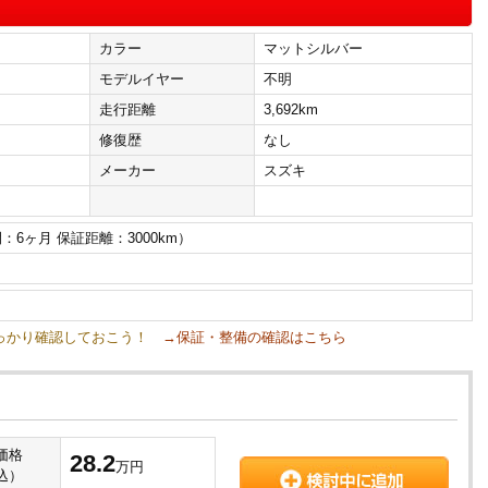
カラー
マットシルバー
モデルイヤー
不明
走行距離
3,692km
修復歴
なし
メーカー
スズキ
：6ヶ月 保証距離：3000km）
しっかり確認しておこう！
→保証・整備の確認はこちら
価格
28.2
万円
込）