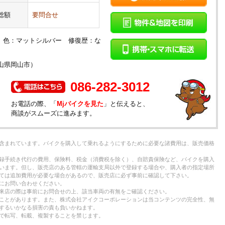
総額
要問合せ
険： 色：マットシルバー 修復歴：な
山県岡山市）
086-282-3012
お電話の際、「
Mjバイクを見た
」と伝えると、
商談がスムーズに進みます。
含まれています。バイクを購入して乗れるようにするために必要な諸費用は、販売価格
録手続き代行の費用、保険料、税金（消費税を除く）、自賠責保険など、バイクを購入
います。但し、販売店のある管轄の運輸支局以外で登録する場合や、購入者の指定場所
ては追加費用が必要な場合があるので、販売店に必ず事前に確認して下さい。
にお問い合わせください。
来店の際は事前にお問合せの上、該当車両の有無をご確認ください。
ことがあります。また、株式会社アイクコーポレーションは当コンテンツの完全性、無
するいかなる損害の責も負いかねます。
で転写、転載、複製することを禁じます。