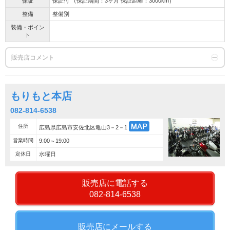
保証
保証付 （保証期間：3ヶ月 保証距離：3000km）
整備
整備別
装備・ポイン
ト
販売店コメント
もりもと本店
082-814-6538
住所
広島県広島市安佐北区亀山3－2－1
営業時間
9:00～19:00
定休日
水曜日
販売店に電話する
082-814-6538
販売店にメールする