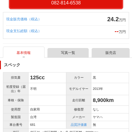
082-814-6538
24.2
現金販売価格（税込）
万円
--
現金支払総額（税込）
万円
基本情報
写真一覧
販売店
スペック
125cc
排気量
カラー
黒
初度登録（届
不明
モデルイヤー
2013年
出）年
8,900km
車検・保険
走行距離
使用歴
自家用
修復歴
なし
製造国
台湾
メーカー
ヤマハ
車台番号
681
品質評価書
無