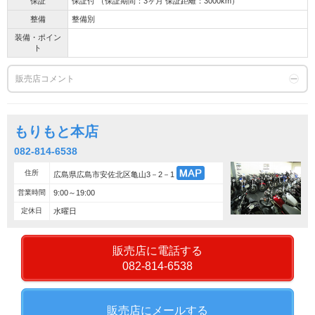
保証
保証付 （保証期間：3ヶ月 保証距離：3000km）
整備
整備別
装備・ポイン
ト
販売店コメント
もりもと本店
082-814-6538
住所
広島県広島市安佐北区亀山3－2－1
営業時間
9:00～19:00
定休日
水曜日
販売店に電話する
082-814-6538
販売店にメールする