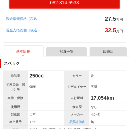
082-814-6538
27.5
現金販売価格（税込）
万円
32.5
現金支払総額（税込）
万円
基本情報
写真一覧
販売店
スペック
250cc
排気量
カラー
青
初度登録（届
08年
モデルイヤー
不明
出）年
17,054km
車検・保険
走行距離
使用歴
修復歴
なし
製造国
日本
メーカー
ホンダ
車台番号
179
品質評価書
無