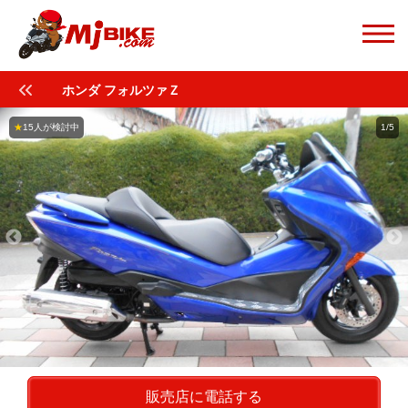
ホンダ フォルツァＺ
★
15人が検討中
1/5
販売店に電話する