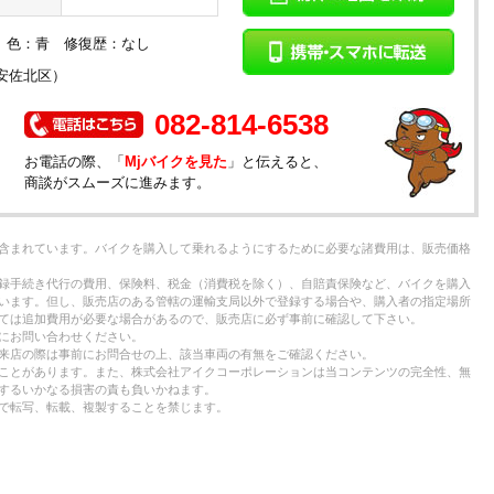
検： 色：青 修復歴：なし
安佐北区）
082-814-6538
お電話の際、「
Mjバイクを見た
」と伝えると、
商談がスムーズに進みます。
含まれています。バイクを購入して乗れるようにするために必要な諸費用は、販売価格
録手続き代行の費用、保険料、税金（消費税を除く）、自賠責保険など、バイクを購入
います。但し、販売店のある管轄の運輸支局以外で登録する場合や、購入者の指定場所
ては追加費用が必要な場合があるので、販売店に必ず事前に確認して下さい。
にお問い合わせください。
来店の際は事前にお問合せの上、該当車両の有無をご確認ください。
ことがあります。また、株式会社アイクコーポレーションは当コンテンツの完全性、無
するいかなる損害の責も負いかねます。
で転写、転載、複製することを禁じます。