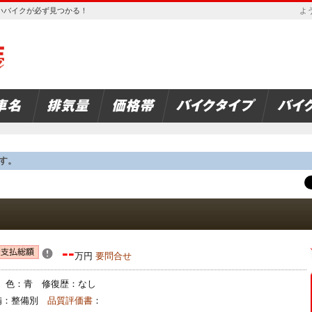
欲しいバイクが必ず見つかる！
よう
す。
--
万円
要問合せ
検： 色：青 修復歴：なし
整備：整備別
品質評価書
：