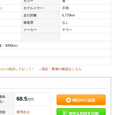
カラー
青
年）
モデルイヤー
不明
走行距離
6,770km
修復歴
なし
メーカー
ヤマハ
：3000km）
しっかり確認しておこう！
→保証・整備の確認はこちら
価格
68.5
万円
込）
総額
要問合せ