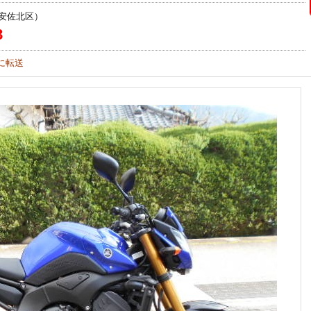
安佐北区）
8
に転送