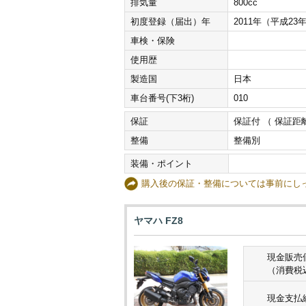
排気量
800cc
初度登録（届出）年
2011年（平成23
車検・保険
使用歴
製造国
日本
車台番号(下3桁)
010
保証
保証付 （ 保証距離
整備
整備別
装備・ポイント
購入後の保証・整備については事前に
ヤマハ FZ8
現金販売
（消費税
現金支払