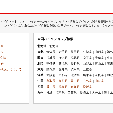
ムジェーバイクドットコム）。バイク本体からパーツ、イベント情報などバイクに関する情報を
スメバイクなど、あなたのバイク探しを強力にサポート。バイク探しなら、もぐライダーのMj
全国バイクショップ検索
広場
北海道
｜北海道
ック
東北
｜青森県｜岩手県｜秋田県｜宮城県｜山形県｜福島
時刻表
関東
｜茨城県｜栃木県｜群馬県｜埼玉県｜千葉県｜東京
わせ
北陸・甲信越
｜新潟県｜長野県｜山梨県｜富山県｜石川
の取扱いについて
東海
｜静岡県｜愛知県｜岐阜県｜三重県
近畿
｜大阪府｜京都府｜滋賀県｜兵庫県｜奈良県｜和歌
中国
｜
鳥取県
｜
島根県
｜
岡山県
｜
広島県
｜
山口県
四国
｜
香川県
｜
徳島県
｜
高知県
｜
愛媛県
九州・沖縄
｜福岡県｜佐賀県｜長崎県｜大分県｜熊本県