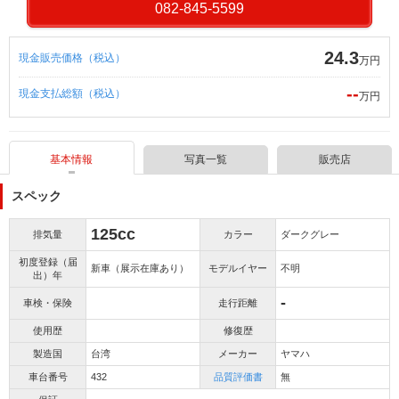
082-845-5599
24.3
現金販売価格（税込）
万円
--
現金支払総額（税込）
万円
基本情報
写真一覧
販売店
スペック
125cc
排気量
カラー
ダークグレー
初度登録（届
新車（展示在庫あり）
モデルイヤー
不明
出）年
-
車検・保険
走行距離
使用歴
修復歴
製造国
台湾
メーカー
ヤマハ
車台番号
432
品質評価書
無