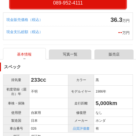
089-952-4111
36.3
現金販売価格（税込）
万円
--
現金支払総額（税込）
万円
基本情報
写真一覧
販売店
スペック
233cc
排気量
カラー
黒
初度登録（届
不明
モデルイヤー
1986年
出）年
5,000km
車検・保険
走行距離
使用歴
自家用
修復歴
なし
製造国
日本
メーカー
ホンダ
車台番号
026
品質評価書
有