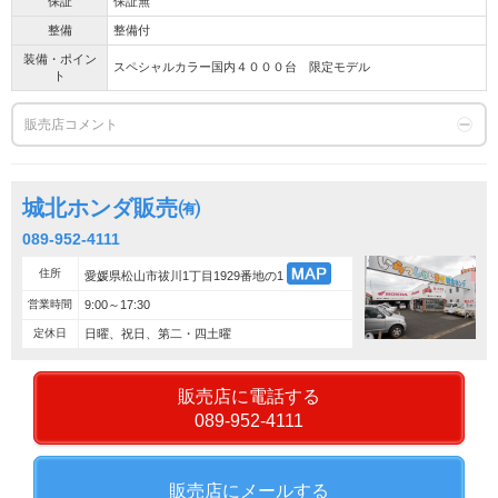
保証
保証無
整備
整備付
装備・ポイン
スペシャルカラー国内４０００台 限定モデル
ト
販売店コメント
城北ホンダ販売㈲
089-952-4111
住所
愛媛県松山市祓川1丁目1929番地の1
営業時間
9:00～17:30
定休日
日曜、祝日、第二・四土曜
販売店に電話する
089-952-4111
販売店にメールする