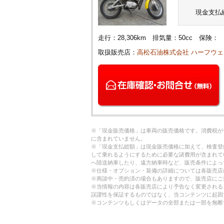
現金支払
走行：28,306km 排気量：50cc 保
取扱販売店：
高松石油株式会社 ハーフウェイ
※「現金販売価格」は車両の販売価格です。消費税が
に含まれていません。
※「現金支払総額」は現金販売価格に加えて、検査登
して乗れるようにするために必要な諸費用が含まれて
へ陸送納車したり、遠方納車時など、販売条件によっ
※仕様・オプション・装備の詳細については各販売店
※商談中・売約済の場合もありますので、販売店にご
※当情報の内容は各販売店により予告なく変更される
誤謬性を保証するものではなく、当コンテンツに起因
※コンテンツもしくはデータの全部または一部を無断