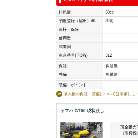
排気量
50cc
初度登録（届出）年
不明
車検・保険
使用歴
製造国
車台番号(下3桁)
312
保証
保証無
整備
整備別
装備・ポイント
購入後の保証・整備については事前に
ヤマハ GT50 現状渡し
現金販売
（消費税