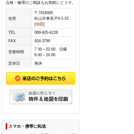
点検・修理のご相談もお気軽にどうぞ。
〒7918005
住所
松山市東長戸4-1-33
[
地図
]
TEL
089-925-6228
FAX
924-3790
7:30～22:00、日曜
営業時間
8:00～20:00
定休日
無休
スマホ・携帯に転送