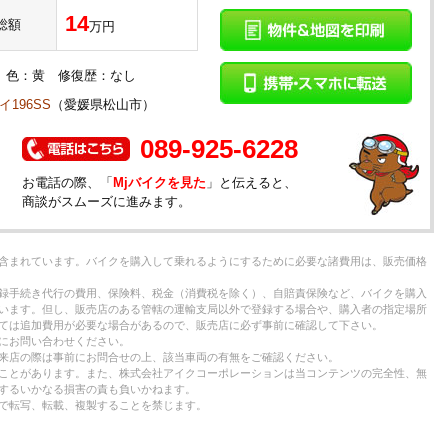
14
総額
万円
険： 色：黄 修復歴：なし
196SS
（愛媛県松山市）
089-925-6228
お電話の際、「
Mjバイクを見た
」と伝えると、
商談がスムーズに進みます。
含まれています。バイクを購入して乗れるようにするために必要な諸費用は、販売価格
録手続き代行の費用、保険料、税金（消費税を除く）、自賠責保険など、バイクを購入
います。但し、販売店のある管轄の運輸支局以外で登録する場合や、購入者の指定場所
ては追加費用が必要な場合があるので、販売店に必ず事前に確認して下さい。
にお問い合わせください。
来店の際は事前にお問合せの上、該当車両の有無をご確認ください。
ことがあります。また、株式会社アイクコーポレーションは当コンテンツの完全性、無
するいかなる損害の責も負いかねます。
で転写、転載、複製することを禁じます。