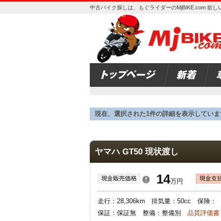
中古バイク探しは、もぐライダーのMjBIKE.com 
現在、選択された1件の詳細を表示していま
ヤマハ GT50 現状渡し
14
万円
走行：28,306km 排気量：50cc 保
保証：保証無 整備：整備別
品質評価書