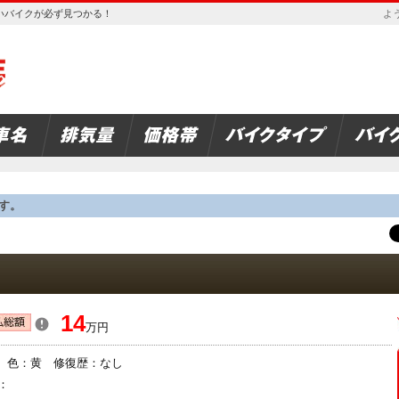
欲しいバイクが必ず見つかる！
よう
す。
14
万円
険： 色：黄 修復歴：なし
：