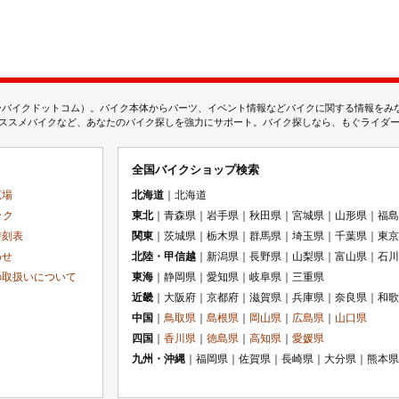
ムジェーバイクドットコム）。バイク本体からパーツ、イベント情報などバイクに関する情報を
スメバイクなど、あなたのバイク探しを強力にサポート。バイク探しなら、もぐライダーのMj
全国バイクショップ検索
広場
北海道
｜北海道
ック
東北
｜青森県｜岩手県｜秋田県｜宮城県｜山形県｜福島
時刻表
関東
｜茨城県｜栃木県｜群馬県｜埼玉県｜千葉県｜東京
わせ
北陸・甲信越
｜新潟県｜長野県｜山梨県｜富山県｜石川
の取扱いについて
東海
｜静岡県｜愛知県｜岐阜県｜三重県
近畿
｜大阪府｜京都府｜滋賀県｜兵庫県｜奈良県｜和歌
中国
｜
鳥取県
｜
島根県
｜
岡山県
｜
広島県
｜
山口県
四国
｜
香川県
｜
徳島県
｜
高知県
｜
愛媛県
九州・沖縄
｜福岡県｜佐賀県｜長崎県｜大分県｜熊本県