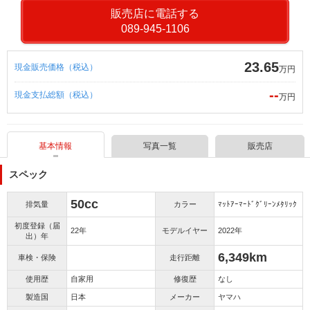
販売店に電話する
089-945-1106
23.65
現金販売価格（税込）
万円
--
現金支払総額（税込）
万円
基本情報
写真一覧
販売店
スペック
50cc
排気量
カラー
ﾏｯﾄｱｰﾏｰﾄﾞｸﾞﾘｰﾝﾒﾀﾘｯｸ
初度登録（届
22年
モデルイヤー
2022年
出）年
6,349km
車検・保険
走行距離
使用歴
自家用
修復歴
なし
製造国
日本
メーカー
ヤマハ