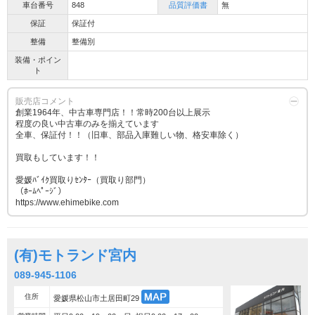
車台番号
848
品質評価書
無
保証
保証付
整備
整備別
装備・ポイン
ト
販売店コメント
創業1964年、中古車専門店！！常時200台以上展示
程度の良い中古車のみを揃えています
全車、保証付！！（旧車、部品入庫難しい物、格安車除く）
買取もしています！！
愛媛ﾊﾞｲｸ買取りｾﾝﾀｰ（買取り部門）
（ﾎｰﾑﾍﾟｰｼﾞ）
https://www.ehimebike.com
(有)モトランド宮内
089-945-1106
住所
愛媛県松山市土居田町29