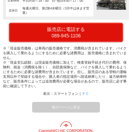
営業時間
平日9:00～19：00 日･祝日9:00～17：00
毎週火曜日、第2第4水曜日（3月中は休まず営
定休日
業）
販売店に電話する
089-945-1106
※「現金販売価格」は車両の販売価格です。消費税が含まれています。バイク
を購入して乗れるようにするために必要な諸費用は、販売価格に含まれていま
せん。
※「現金支払総額」は現金販売価格に加えて、検査登録手続き代行の費用、保
険料、税金（消費税を除く）、自賠責保険など、バイクを購入して乗れるよう
にするために必要な諸費用が含まれています。但し、販売店のある管轄の運輸
支局以外で登録する場合や、購入者の指定場所へ陸送納車したり、遠方納車時
など、販売条件によっては追加費用が必要な場合があるので、販売店に必ず事
前に確認して下さい。
表示：スマートフォン｜
ＰＣ
前のページに戻る
Copyright(C) AIC CORPORATION.