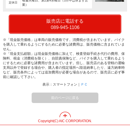
毎週火曜日、第2第4水曜日（3月中は休まず営
定休日
業）
販売店に電話する
089-945-1106
※「現金販売価格」は車両の販売価格です。消費税が含まれています。バイク
を購入して乗れるようにするために必要な諸費用は、販売価格に含まれていま
せん。
※「現金支払総額」は現金販売価格に加えて、検査登録手続き代行の費用、保
険料、税金（消費税を除く）、自賠責保険など、バイクを購入して乗れるよう
にするために必要な諸費用が含まれています。但し、販売店のある管轄の運輸
支局以外で登録する場合や、購入者の指定場所へ陸送納車したり、遠方納車時
など、販売条件によっては追加費用が必要な場合があるので、販売店に必ず事
前に確認して下さい。
表示：スマートフォン｜
ＰＣ
前のページに戻る
Copyright(C) AIC CORPORATION.