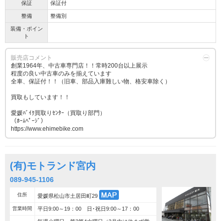
保証
保証付
整備
整備別
装備・ポイン
ト
販売店コメント
創業1964年、中古車専門店！！常時200台以上展示
程度の良い中古車のみを揃えています
全車、保証付！！（旧車、部品入庫難しい物、格安車除く）
買取もしています！！
愛媛ﾊﾞｲｸ買取りｾﾝﾀｰ（買取り部門）
（ﾎｰﾑﾍﾟｰｼﾞ）
https://www.ehimebike.com
(有)モトランド宮内
089-945-1106
住所
愛媛県松山市土居田町29
営業時間
平日9:00～19：00 日･祝日9:00～17：00