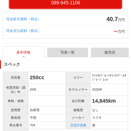
089-945-1106
40.7
現金販売価格（税込）
万円
--
現金支払総額（税込）
万円
基本情報
写真一覧
販売店
スペック
ｸﾘｽﾀﾙﾌﾞﾙｰﾒﾀﾘｯｸ/ﾊﾟｰﾙﾈ
250cc
排気量
カラー
ﾌﾞﾗｰﾌﾞﾗｯｸ
初度登録（届
20年
モデルイヤー
2020年
出）年
14,845km
車検・保険
走行距離
使用歴
自家用
修復歴
なし
製造国
中国
メーカー
スズキ
車台番号
704
品質評価書
無