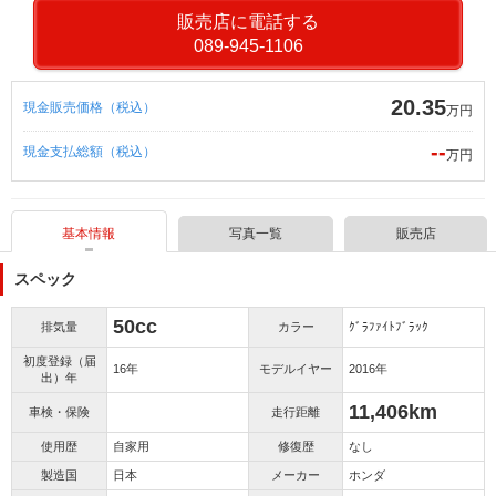
販売店に電話する
089-945-1106
20.35
現金販売価格（税込）
万円
--
現金支払総額（税込）
万円
基本情報
写真一覧
販売店
スペック
50cc
排気量
カラー
ｸﾞﾗﾌｧｲﾄﾌﾞﾗｯｸ
初度登録（届
16年
モデルイヤー
2016年
出）年
11,406km
車検・保険
走行距離
使用歴
自家用
修復歴
なし
製造国
日本
メーカー
ホンダ