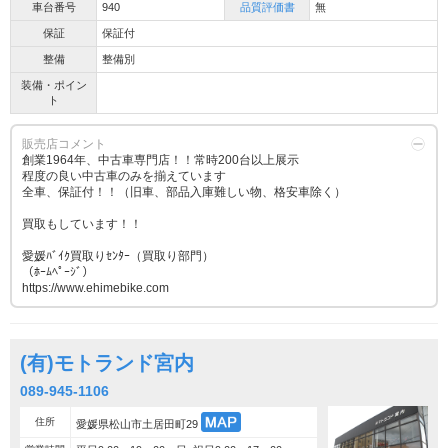
車台番号
940
品質評価書
無
保証
保証付
整備
整備別
装備・ポイン
ト
販売店コメント
創業1964年、中古車専門店！！常時200台以上展示
程度の良い中古車のみを揃えています
全車、保証付！！（旧車、部品入庫難しい物、格安車除く）
買取もしています！！
愛媛ﾊﾞｲｸ買取りｾﾝﾀｰ（買取り部門）
（ﾎｰﾑﾍﾟｰｼﾞ）
https://www.ehimebike.com
(有)モトランド宮内
089-945-1106
住所
愛媛県松山市土居田町29