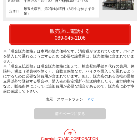
営業時間
平日9:00～19：00 日･祝日9:00～17：00
毎週火曜日、第2第4水曜日（3月中は休まず営
定休日
業）
販売店に電話する
089-945-1106
※「現金販売価格」は車両の販売価格です。消費税が含まれています。バイク
を購入して乗れるようにするために必要な諸費用は、販売価格に含まれていま
せん。
※「現金支払総額」は現金販売価格に加えて、検査登録手続き代行の費用、保
険料、税金（消費税を除く）、自賠責保険など、バイクを購入して乗れるよう
にするために必要な諸費用が含まれています。但し、販売店のある管轄の運輸
支局以外で登録する場合や、購入者の指定場所へ陸送納車したり、遠方納車時
など、販売条件によっては追加費用が必要な場合があるので、販売店に必ず事
前に確認して下さい。
表示：スマートフォン｜
ＰＣ
前のページに戻る
Copyright(C) AIC CORPORATION.