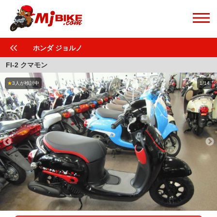
ホンダ ジョルノ
FI-2 クマモン
★
3人が検討中
1/14