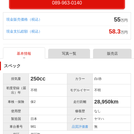
089-963-0140
55
現金販売価格（税込）
万円
58.3
現金支払総額（税込）
万円
基本情報
写真一覧
販売店
スペック
250cc
排気量
カラー
白/赤
初度登録（届
不明
モデルイヤー
不明
出）年
28,950km
車検・保険
保2
走行距離
使用歴
修復歴
なし
製造国
日本
メーカー
ヤマハ
車台番号
981
品質評価書
無