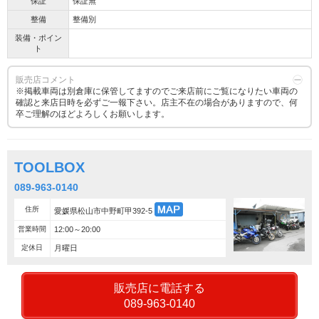
保証
保証無
整備
整備別
装備・ポイン
ト
販売店コメント
※掲載車両は別倉庫に保管してますのでご来店前にご覧になりたい車両の
確認と来店日時を必ずご一報下さい。店主不在の場合がありますので、何
卒ご理解のほどよろしくお願いします。
TOOLBOX
089-963-0140
住所
愛媛県松山市中野町甲392-5
営業時間
12:00～20:00
定休日
月曜日
販売店に電話する
089-963-0140