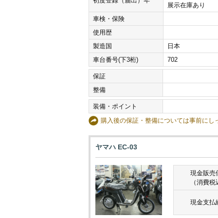
初度登録（届出）年
展示在庫あり
車検・保険
使用歴
製造国
日本
車台番号(下3桁)
702
保証
整備
装備・ポイント
購入後の保証・整備については事前に
ヤマハ EC-03
現金販売
（消費税
現金支払