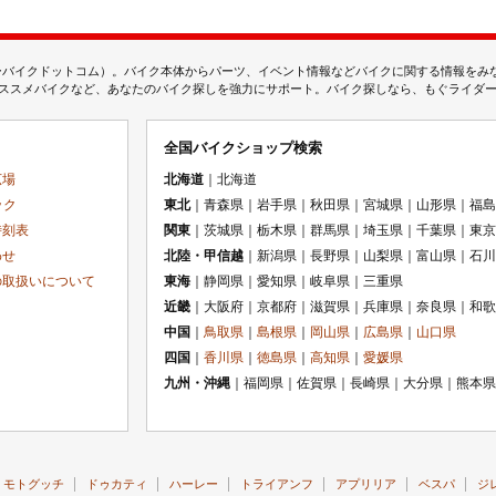
ムジェーバイクドットコム）。バイク本体からパーツ、イベント情報などバイクに関する情報を
スメバイクなど、あなたのバイク探しを強力にサポート。バイク探しなら、もぐライダーのMj
全国バイクショップ検索
広場
北海道
｜北海道
ック
東北
｜青森県｜岩手県｜秋田県｜宮城県｜山形県｜福島
時刻表
関東
｜茨城県｜栃木県｜群馬県｜埼玉県｜千葉県｜東京
わせ
北陸・甲信越
｜新潟県｜長野県｜山梨県｜富山県｜石川
の取扱いについて
東海
｜静岡県｜愛知県｜岐阜県｜三重県
近畿
｜大阪府｜京都府｜滋賀県｜兵庫県｜奈良県｜和歌
中国
｜
鳥取県
｜
島根県
｜
岡山県
｜
広島県
｜
山口県
四国
｜
香川県
｜
徳島県
｜
高知県
｜
愛媛県
九州・沖縄
｜福岡県｜佐賀県｜長崎県｜大分県｜熊本県
モトグッチ
ドゥカティ
ハーレー
トライアンフ
アプリリア
ベスパ
ジ