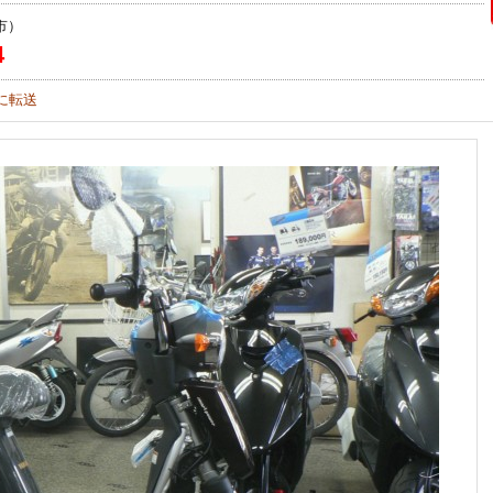
市）
4
に転送