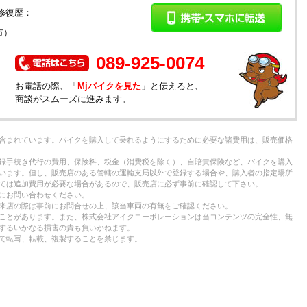
修復歴：
市）
089-925-0074
お電話の際、「
Mjバイクを見た
」と伝えると、
商談がスムーズに進みます。
含まれています。バイクを購入して乗れるようにするために必要な諸費用は、販売価格
録手続き代行の費用、保険料、税金（消費税を除く）、自賠責保険など、バイクを購入
います。但し、販売店のある管轄の運輸支局以外で登録する場合や、購入者の指定場所
ては追加費用が必要な場合があるので、販売店に必ず事前に確認して下さい。
にお問い合わせください。
来店の際は事前にお問合せの上、該当車両の有無をご確認ください。
ことがあります。また、株式会社アイクコーポレーションは当コンテンツの完全性、無
するいかなる損害の責も負いかねます。
で転写、転載、複製することを禁じます。