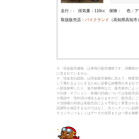
走行：- 排気量：110cc 保険： 色：
取扱販売店：
バイクランド
（高知県高知市
※「現金販売価格」は車両の販売価格です。消費税が
に含まれていません。
※「現金支払総額」は現金販売価格に加えて、検査登
して乗れるようにするために必要な諸費用が含まれて
へ陸送納車したり、遠方納車時など、販売条件によっ
※仕様・オプション・装備の詳細については各販売店
※商談中・売約済の場合もありますので、販売店にご
※当情報の内容は各販売店により予告なく変更される
誤謬性を保証するものではなく、当コンテンツに起因
※コンテンツもしくはデータの全部または一部を無断