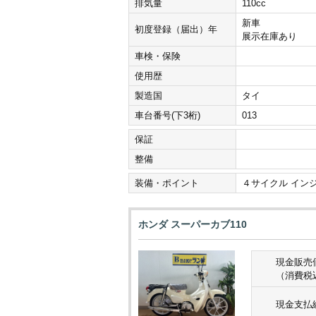
排気量
110cc
新車
初度登録（届出）年
展示在庫あり
車検・保険
使用歴
製造国
タイ
車台番号(下3桁)
013
保証
整備
装備・ポイント
４サイクル イン
ホンダ スーパーカブ110
現金販売
（消費税
現金支払