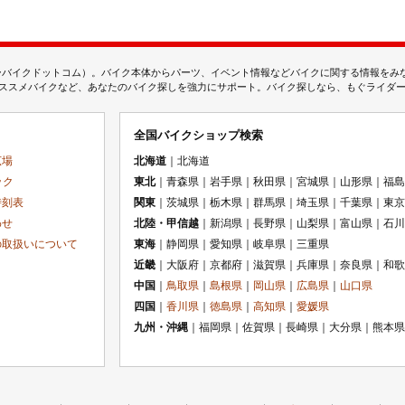
ムジェーバイクドットコム）。バイク本体からパーツ、イベント情報などバイクに関する情報を
スメバイクなど、あなたのバイク探しを強力にサポート。バイク探しなら、もぐライダーのMj
全国バイクショップ検索
広場
北海道
｜北海道
ック
東北
｜青森県｜岩手県｜秋田県｜宮城県｜山形県｜福島
時刻表
関東
｜茨城県｜栃木県｜群馬県｜埼玉県｜千葉県｜東京
わせ
北陸・甲信越
｜新潟県｜長野県｜山梨県｜富山県｜石川
の取扱いについて
東海
｜静岡県｜愛知県｜岐阜県｜三重県
近畿
｜大阪府｜京都府｜滋賀県｜兵庫県｜奈良県｜和歌
中国
｜
鳥取県
｜
島根県
｜
岡山県
｜
広島県
｜
山口県
四国
｜
香川県
｜
徳島県
｜
高知県
｜
愛媛県
九州・沖縄
｜福岡県｜佐賀県｜長崎県｜大分県｜熊本県