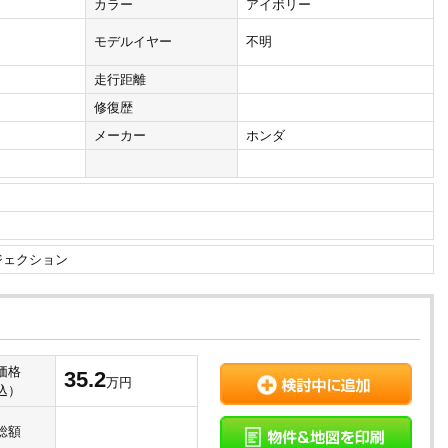
カラー
アイボリー
モデルイヤー
不明
走行距離
修復歴
メーカー
ホンダ
ジェクション
価格
35.2
万円
込）
総額