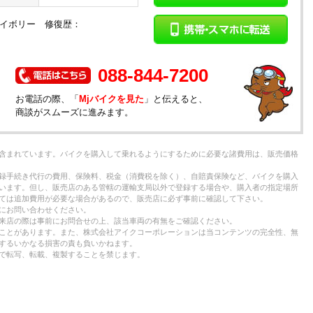
アイボリー 修復歴：
）
088-844-7200
お電話の際、「
Mjバイクを見た
」と伝えると、
商談がスムーズに進みます。
含まれています。バイクを購入して乗れるようにするために必要な諸費用は、販売価格
録手続き代行の費用、保険料、税金（消費税を除く）、自賠責保険など、バイクを購入
います。但し、販売店のある管轄の運輸支局以外で登録する場合や、購入者の指定場所
ては追加費用が必要な場合があるので、販売店に必ず事前に確認して下さい。
にお問い合わせください。
来店の際は事前にお問合せの上、該当車両の有無をご確認ください。
ことがあります。また、株式会社アイクコーポレーションは当コンテンツの完全性、無
するいかなる損害の責も負いかねます。
で転写、転載、複製することを禁じます。