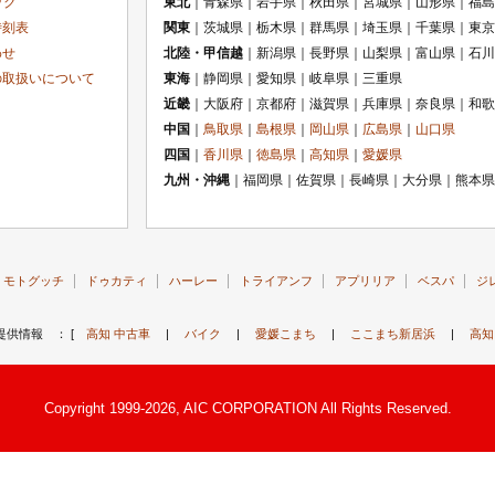
ック
東北
｜青森県｜岩手県｜秋田県｜宮城県｜山形県｜福島
時刻表
関東
｜茨城県｜栃木県｜群馬県｜埼玉県｜千葉県｜東京
わせ
北陸・甲信越
｜新潟県｜長野県｜山梨県｜富山県｜石川
の取扱いについて
東海
｜静岡県｜愛知県｜岐阜県｜三重県
近畿
｜大阪府｜京都府｜滋賀県｜兵庫県｜奈良県｜和歌
中国
｜
鳥取県
｜
島根県
｜
岡山県
｜
広島県
｜
山口県
四国
｜
香川県
｜
徳島県
｜
高知県
｜
愛媛県
九州・沖縄
｜福岡県｜佐賀県｜長崎県｜大分県｜熊本県
モトグッチ
ドゥカティ
ハーレー
トライアンフ
アプリリア
ベスパ
ジ
提供情報 ： [
高知 中古車
|
バイク
|
愛媛こまち
|
ここまち新居浜
|
高知
Copyright 1999-2026, AIC CORPORATION All Rights Reserved.