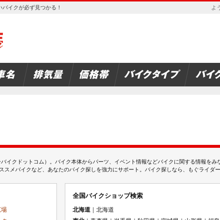
欲しいバイクが必ず見つかる！
よう
ムジェーバイクドットコム）。バイク本体からパーツ、イベント情報などバイクに関する情報を
スメバイクなど、あなたのバイク探しを強力にサポート。バイク探しなら、もぐライダーのMj
全国バイクショップ検索
広場
北海道
｜北海道