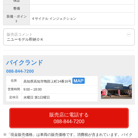
保証
整備
装備・ポイン
４サイクル インジェクション
ト
販売店コメント
ニユーモデル即納ＯＫ
バイクランド
088-844-7200
住所
高知県高知市鴨部上町14番16号
営業時間
9:00～18:00
定休日
水曜日 第1日曜日
販売店に電話する
088-844-7200
※「現金販売価格」は車両の販売価格です。消費税が含まれています。バイク