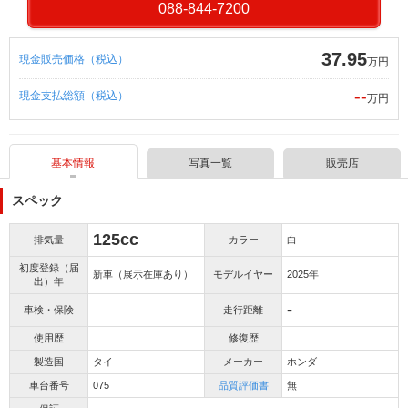
088-844-7200
37.95
現金販売価格（税込）
万円
--
現金支払総額（税込）
万円
基本情報
写真一覧
販売店
スペック
125cc
排気量
カラー
白
初度登録（届
新車（展示在庫あり）
モデルイヤー
2025年
出）年
-
車検・保険
走行距離
使用歴
修復歴
製造国
タイ
メーカー
ホンダ
車台番号
075
品質評価書
無