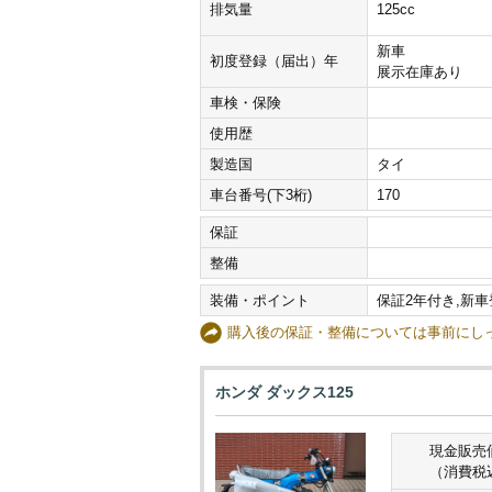
排気量
125cc
新車
初度登録（届出）年
展示在庫あり
車検・保険
使用歴
製造国
タイ
車台番号(下3桁)
170
保証
整備
装備・ポイント
保証2年付き,新
購入後の保証・整備については事前に
ホンダ ダックス125
現金販売
（消費税