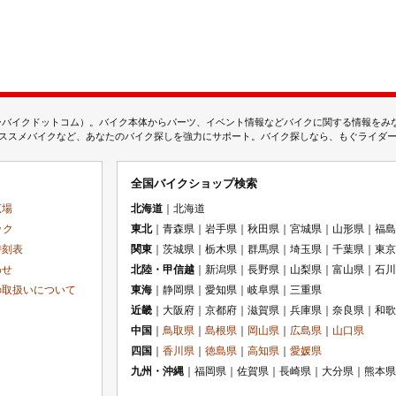
ムジェーバイクドットコム）。バイク本体からパーツ、イベント情報などバイクに関する情報を
スメバイクなど、あなたのバイク探しを強力にサポート。バイク探しなら、もぐライダーのMj
全国バイクショップ検索
広場
北海道
｜北海道
ック
東北
｜青森県｜岩手県｜秋田県｜宮城県｜山形県｜福島
時刻表
関東
｜茨城県｜栃木県｜群馬県｜埼玉県｜千葉県｜東京
わせ
北陸・甲信越
｜新潟県｜長野県｜山梨県｜富山県｜石川
の取扱いについて
東海
｜静岡県｜愛知県｜岐阜県｜三重県
近畿
｜大阪府｜京都府｜滋賀県｜兵庫県｜奈良県｜和歌
中国
｜
鳥取県
｜
島根県
｜
岡山県
｜
広島県
｜
山口県
四国
｜
香川県
｜
徳島県
｜
高知県
｜
愛媛県
九州・沖縄
｜福岡県｜佐賀県｜長崎県｜大分県｜熊本県