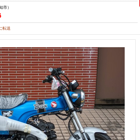
知市）
6
に転送