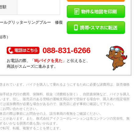
総額
：パールグリッターリングブルー 修復
知市）
088-831-6266
お電話の際、「
Mjバイクを見た
」と伝えると、
商談がスムーズに進みます。
含まれています。バイクを購入して乗れるようにするために必要な諸費用は、販売価格
録手続き代行の費用、保険料、税金（消費税を除く）、自賠責保険など、バイクを購入
います。但し、販売店のある管轄の運輸支局以外で登録する場合や、購入者の指定場所
ては追加費用が必要な場合があるので、販売店に必ず事前に確認して下さい。
にお問い合わせください。
来店の際は事前にお問合せの上、該当車両の有無をご確認ください。
ことがあります。また、株式会社アイクコーポレーションは当コンテンツの完全性、無
するいかなる損害の責も負いかねます。
で転写、転載、複製することを禁じます。