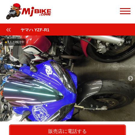
ヤマハ YZF-R1
★
5人が検討中
1/2
販売店に電話する