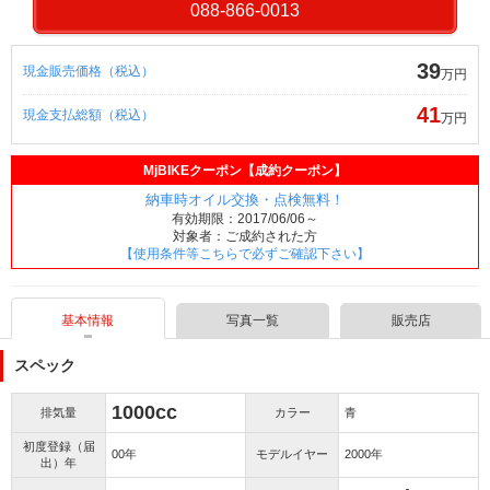
088-866-0013
39
現金販売価格（税込）
万円
41
現金支払総額（税込）
万円
MjBIKEクーポン【成約クーポン】
納車時オイル交換・点検無料！
有効期限：2017/06/06～
対象者：ご成約された方
【使用条件等こちらで必ずご確認下さい】
基本情報
写真一覧
販売店
スペック
1000cc
排気量
カラー
青
初度登録（届
00年
モデルイヤー
2000年
出）年