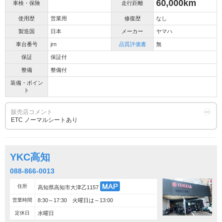
60,000km
車検・保険
走行距離
使用歴
営業用
修復歴
なし
製造国
日本
メーカー
ヤマハ
車台番号
jrn
品質評価書
無
保証
保証付
整備
整備付
装備・ポイン
ト
販売店コメント
ETC ノーマルシートあり
YKC高知
088-866-0013
住所
高知県高知市大津乙1157
営業時間
8:30～17:30 火曜日は～13:00
定休日
水曜日