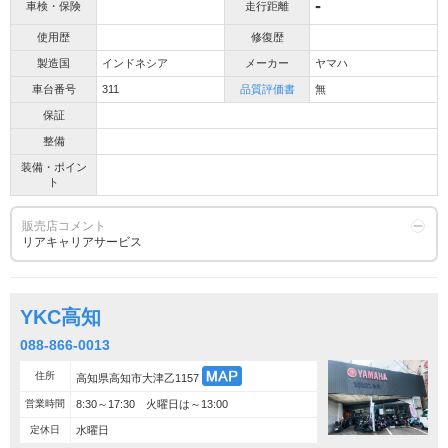
-
車検・保険
走行距離
使用歴
修復歴
製造国
インドネシア
メーカー
ヤマハ
車台番号
311
品質評価書
無
保証
整備
装備・ポイン
ト
販売店コメント
リアキャリアサービス
YKC高知
088-866-0013
住所
高知県高知市大津乙1157
営業時間
8:30～17:30 火曜日は～13:00
定休日
水曜日