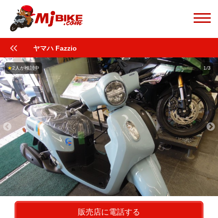
ヤマハ Fazzio
★
2人が検討中
1/3
販売店に電話する