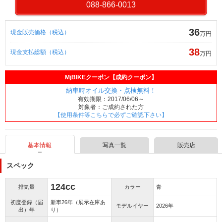
088-866-0013
36
現金販売価格（税込）
万円
38
現金支払総額（税込）
万円
MjBIKEクーポン【成約クーポン】
納車時オイル交換・点検無料！
有効期限：2017/06/06～
対象者：ご成約された方
【使用条件等こちらで必ずご確認下さい】
基本情報
写真一覧
販売店
スペック
124cc
排気量
カラー
青
初度登録（届
新車26年（展示在庫あ
モデルイヤー
2026年
出）年
り）