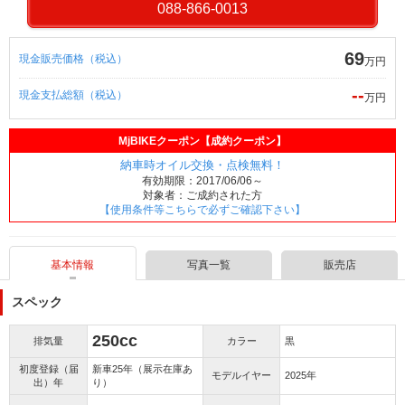
088-866-0013
69
現金販売価格（税込）
万円
--
現金支払総額（税込）
万円
MjBIKEクーポン【成約クーポン】
納車時オイル交換・点検無料！
有効期限：2017/06/06～
対象者：ご成約された方
【使用条件等こちらで必ずご確認下さい】
基本情報
写真一覧
販売店
スペック
250cc
排気量
カラー
黒
初度登録（届
新車25年（展示在庫あ
モデルイヤー
2025年
出）年
り）