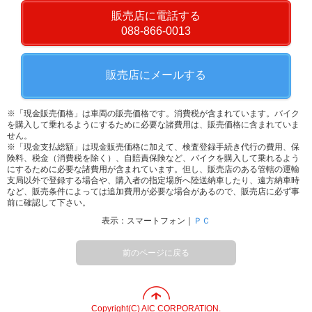
販売店に電話する
088-866-0013
販売店にメールする
※「現金販売価格」は車両の販売価格です。消費税が含まれています。バイク
を購入して乗れるようにするために必要な諸費用は、販売価格に含まれていま
せん。
※「現金支払総額」は現金販売価格に加えて、検査登録手続き代行の費用、保
険料、税金（消費税を除く）、自賠責保険など、バイクを購入して乗れるよう
にするために必要な諸費用が含まれています。但し、販売店のある管轄の運輸
支局以外で登録する場合や、購入者の指定場所へ陸送納車したり、遠方納車時
など、販売条件によっては追加費用が必要な場合があるので、販売店に必ず事
前に確認して下さい。
表示：スマートフォン｜
ＰＣ
前のページに戻る
Copyright(C) AIC CORPORATION.