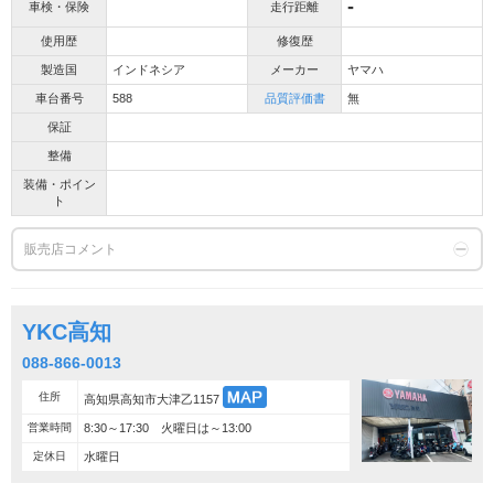
-
車検・保険
走行距離
使用歴
修復歴
製造国
インドネシア
メーカー
ヤマハ
車台番号
588
品質評価書
無
保証
整備
装備・ポイン
ト
販売店コメント
YKC高知
088-866-0013
住所
高知県高知市大津乙1157
営業時間
8:30～17:30 火曜日は～13:00
定休日
水曜日