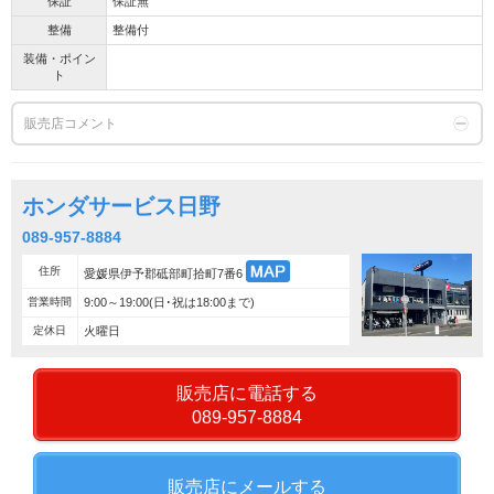
保証
保証無
整備
整備付
装備・ポイン
ト
販売店コメント
ホンダサービス日野
089-957-8884
住所
愛媛県伊予郡砥部町拾町7番6
営業時間
9:00～19:00(日･祝は18:00まで)
定休日
火曜日
販売店に電話する
089-957-8884
販売店にメールする