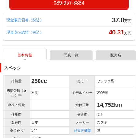
089-957-8884
37.8
現金販売価格（税込）
万円
40.31
現金支払総額（税込）
万円
基本情報
写真一覧
販売店
スペック
250cc
排気量
カラー
ブラック系
初度登録（届
不明
モデルイヤー
2006年
出）年
14,752km
車検・保険
走行距離
使用歴
修復歴
なし
製造国
日本
メーカー
スズキ
車台番号
577
品質評価書
無