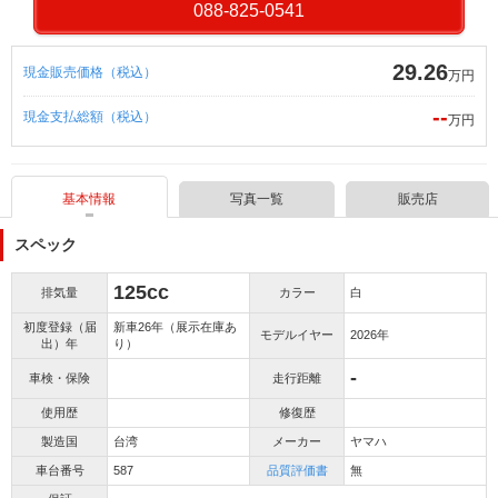
088-825-0541
29.26
現金販売価格（税込）
万円
--
現金支払総額（税込）
万円
基本情報
写真一覧
販売店
スペック
125cc
排気量
カラー
白
初度登録（届
新車26年（展示在庫あ
モデルイヤー
2026年
出）年
り）
-
車検・保険
走行距離
使用歴
修復歴
製造国
台湾
メーカー
ヤマハ
車台番号
587
品質評価書
無