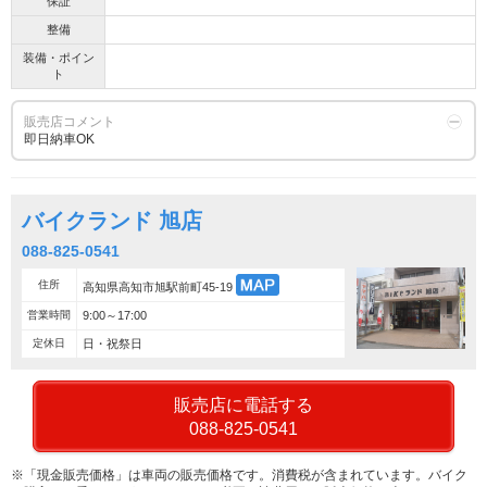
保証
整備
装備・ポイン
ト
販売店コメント
即日納車OK
バイクランド 旭店
088-825-0541
住所
高知県高知市旭駅前町45-19
営業時間
9:00～17:00
定休日
日・祝祭日
販売店に電話する
088-825-0541
※「現金販売価格」は車両の販売価格です。消費税が含まれています。バイク