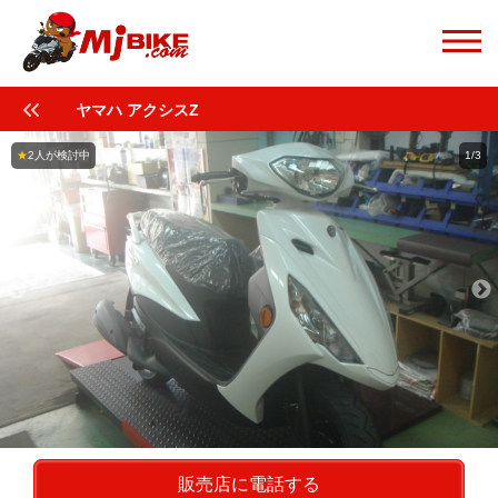
ヤマハ アクシスZ
★
2人が検討中
1/3
販売店に電話する