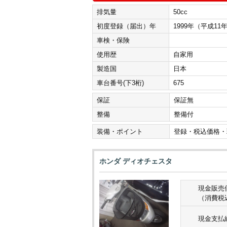
排気量
50cc
初度登録（届出）年
1999年（平成11
車検・保険
使用歴
自家用
製造国
日本
車台番号(下3桁)
675
保証
保証無
整備
整備付
装備・ポイント
登録・税込価格・
ホンダ ディオチェスタ
現金販売
（消費税
現金支払