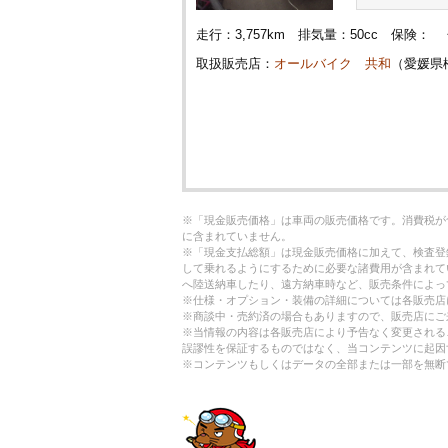
走行：3,757km 排気量：50cc 保険
取扱販売店：
オールバイク 共和
（愛媛県
※「現金販売価格」は車両の販売価格です。消費税が
に含まれていません。
※「現金支払総額」は現金販売価格に加えて、検査登
して乗れるようにするために必要な諸費用が含まれて
へ陸送納車したり、遠方納車時など、販売条件によっ
※仕様・オプション・装備の詳細については各販売店
※商談中・売約済の場合もありますので、販売店にご
※当情報の内容は各販売店により予告なく変更される
誤謬性を保証するものではなく、当コンテンツに起因
※コンテンツもしくはデータの全部または一部を無断