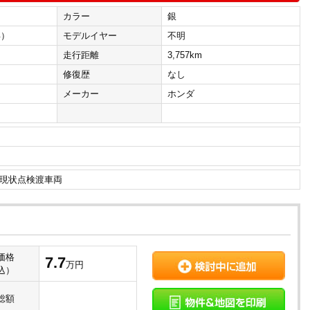
カラー
銀
年）
モデルイヤー
不明
走行距離
3,757km
修復歴
なし
メーカー
ホンダ
現状点検渡車両
価格
7.7
万円
込）
総額