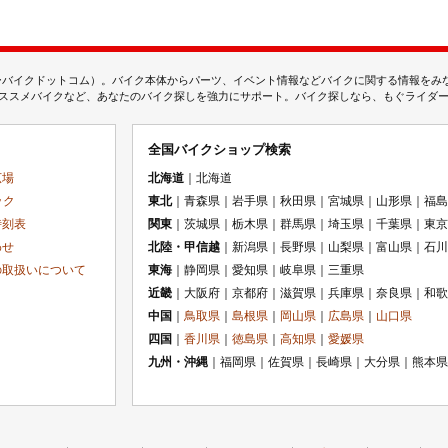
ムジェーバイクドットコム）。バイク本体からパーツ、イベント情報などバイクに関する情報を
スメバイクなど、あなたのバイク探しを強力にサポート。バイク探しなら、もぐライダーのMj
全国バイクショップ検索
広場
北海道
｜北海道
ック
東北
｜青森県｜岩手県｜秋田県｜宮城県｜山形県｜福島
時刻表
関東
｜茨城県｜栃木県｜群馬県｜埼玉県｜千葉県｜東京
わせ
北陸・甲信越
｜新潟県｜長野県｜山梨県｜富山県｜石川
の取扱いについて
東海
｜静岡県｜愛知県｜岐阜県｜三重県
近畿
｜大阪府｜京都府｜滋賀県｜兵庫県｜奈良県｜和歌
中国
｜
鳥取県
｜
島根県
｜
岡山県
｜
広島県
｜
山口県
四国
｜
香川県
｜
徳島県
｜
高知県
｜
愛媛県
九州・沖縄
｜福岡県｜佐賀県｜長崎県｜大分県｜熊本県