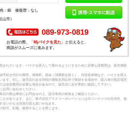
： 色：銀 修復歴：なし
松山市）
089-973-0819
お電話の際、「
Mjバイクを見た
」と伝えると、
商談がスムーズに進みます。
含まれています。バイクを購入して乗れるようにするために必要な諸費用は、販売価格
録手続き代行の費用、保険料、税金（消費税を除く）、自賠責保険など、バイクを購入
います。但し、販売店のある管轄の運輸支局以外で登録する場合や、購入者の指定場所
ては追加費用が必要な場合があるので、販売店に必ず事前に確認して下さい。
にお問い合わせください。
来店の際は事前にお問合せの上、該当車両の有無をご確認ください。
ことがあります。また、株式会社アイクコーポレーションは当コンテンツの完全性、無
するいかなる損害の責も負いかねます。
で転写、転載、複製することを禁じます。