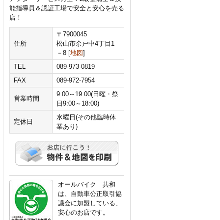
能指導員＆認証工場で安全と安心を売る
店！
〒7900045
住所
松山市余戸中4丁目1
－8 [
地図
]
TEL
089-973-0819
FAX
089-972-7954
9:00～19:00(日曜・祭
営業時間
日9:00～18:00)
水曜日(その他臨時休
定休日
業あり)
オールバイク 共和
は、自動車公正取引協
議会に加盟している、
安心のお店です。