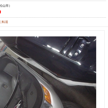
松山市）
9
に転送