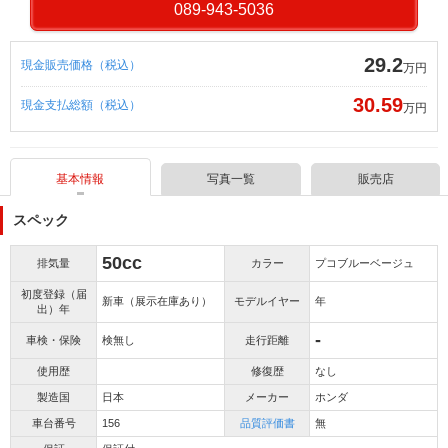
089-943-5036
29.2
現金販売価格（税込）
万円
30.59
現金支払総額（税込）
万円
基本情報
写真一覧
販売店
スペック
50cc
排気量
カラー
プコブルーベージュ
初度登録（届
新車（展示在庫あり）
モデルイヤー
年
出）年
-
車検・保険
検無し
走行距離
使用歴
修復歴
なし
製造国
日本
メーカー
ホンダ
車台番号
156
品質評価書
無