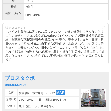
保証
保証付
整備
整備付
装備・ポイン
Final Edition
ト
販売店コメント
「バイクを買うのは近くのお店じゃないと」いえいえ決してそんなことは
ございません。プロスタクボは松山のバイクショップで四国運輸局認証工
場・自動車公正取引協議会会員店だから安心、安全です。また、日曜・祭
日休み無しで困った時はご自宅でも伊予市でも北条でもどこでも助けに行
きます。ご安心ください。日中,パンク・エンジントラブルなどで立ち往生
されても現場で修理するか,代車をお貸しするなどお客様の状況に応じて対
応いたします。プロスタクボはお客様の使い勝手の良いバイク屋を目指し
ます!
プロスタクボ
089-943-5036
住所
愛媛県松山市竹原町1－3－12
営業時間
9:00～20:00 （日・祝日は19:00まで）
定休日
無休（盆、正月、ＧＷを除く）