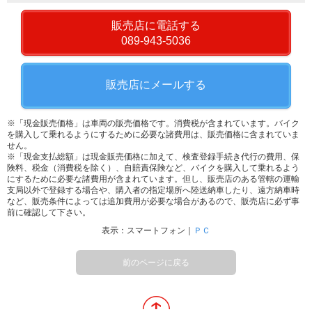
販売店に電話する
089-943-5036
販売店にメールする
※「現金販売価格」は車両の販売価格です。消費税が含まれています。バイク
を購入して乗れるようにするために必要な諸費用は、販売価格に含まれていま
せん。
※「現金支払総額」は現金販売価格に加えて、検査登録手続き代行の費用、保
険料、税金（消費税を除く）、自賠責保険など、バイクを購入して乗れるよう
にするために必要な諸費用が含まれています。但し、販売店のある管轄の運輸
支局以外で登録する場合や、購入者の指定場所へ陸送納車したり、遠方納車時
など、販売条件によっては追加費用が必要な場合があるので、販売店に必ず事
前に確認して下さい。
表示：スマートフォン｜
ＰＣ
前のページに戻る