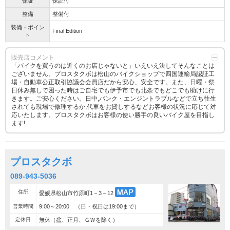
保証
保証付
整備
整備付
装備・ポイン
Final Edition
ト
販売店コメント
「バイクを買うのは近くのお店じゃないと」いえいえ決してそんなことは
ございません。プロスタクボは松山のバイクショップで四国運輸局認証工
場・自動車公正取引協議会会員店だから安心、安全です。また、日曜・祭
日休み無しで困った時はご自宅でも伊予市でも北条でもどこでも助けに行
きます。ご安心ください。日中,パンク・エンジントラブルなどで立ち往生
されても現場で修理するか,代車をお貸しするなどお客様の状況に応じて対
応いたします。プロスタクボはお客様の使い勝手の良いバイク屋を目指し
ます!
プロスタクボ
089-943-5036
住所
愛媛県松山市竹原町1－3－12
営業時間
9:00～20:00 （日・祝日は19:00まで）
定休日
無休（盆、正月、ＧＷを除く）