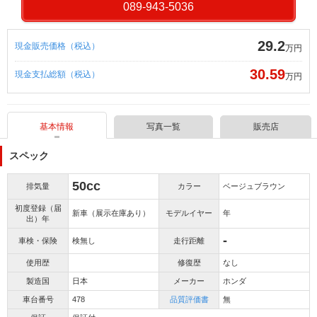
089-943-5036
29.2
現金販売価格（税込）
万円
30.59
現金支払総額（税込）
万円
基本情報
写真一覧
販売店
スペック
50cc
排気量
カラー
ベージュブラウン
初度登録（届
新車（展示在庫あり）
モデルイヤー
年
出）年
-
車検・保険
検無し
走行距離
使用歴
修復歴
なし
製造国
日本
メーカー
ホンダ
車台番号
478
品質評価書
無