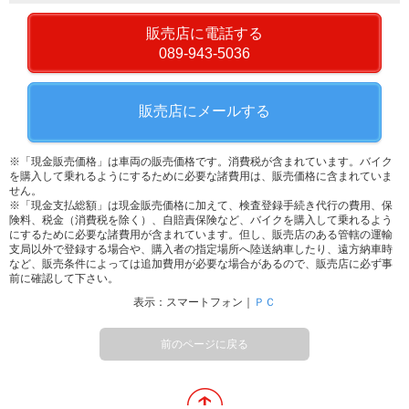
販売店に電話する
089-943-5036
販売店にメールする
※「現金販売価格」は車両の販売価格です。消費税が含まれています。バイク
を購入して乗れるようにするために必要な諸費用は、販売価格に含まれていま
せん。
※「現金支払総額」は現金販売価格に加えて、検査登録手続き代行の費用、保
険料、税金（消費税を除く）、自賠責保険など、バイクを購入して乗れるよう
にするために必要な諸費用が含まれています。但し、販売店のある管轄の運輸
支局以外で登録する場合や、購入者の指定場所へ陸送納車したり、遠方納車時
など、販売条件によっては追加費用が必要な場合があるので、販売店に必ず事
前に確認して下さい。
表示：スマートフォン｜
ＰＣ
前のページに戻る