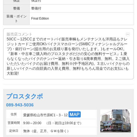
保証
保証付
整備
整備付
装備・ポイン
Final Edition
ト
販売店コメント
50CC～125CCまでのオートバイ販売車輌もメンテナンスも洋用品もクレ
ジットカードご使用OK!バイクスマホローン(SMBCフィナンシャルグルー
プ)・銀行ローン(提出用のお見積り書を発行いたします。)もオールOK!。
『新車・中古車ご購入時のプロスタクボだけの安心の無料サービス』1.乗
らなくなったバイクのナンバー返納・引き取り&廃車費用、無料。2.ご購入
いただいたバイクのお届け費用、無料※(中予地区内)。3.古いバイクからの
新しいバイクへの自賠責の入替え費用、無料!もちろん現金でのお支払いも
大歓迎!
プロスタクボ
089-943-5036
住所
愛媛県松山市竹原町1－3－12
営業時間
9:00～20:00 （日・祝日は19:00まで）
定休日
無休（盆、正月、ＧＷを除く）