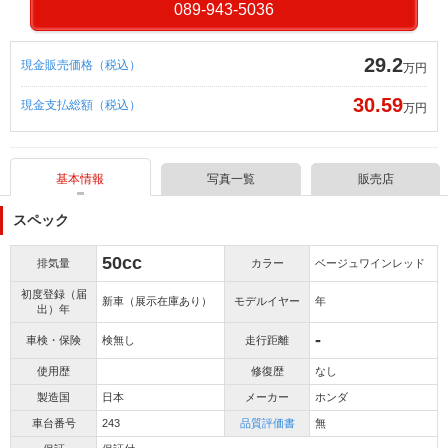
089-943-5036
29.2
現金販売価格（税込）
万円
30.59
現金支払総額（税込）
万円
基本情報
写真一覧
販売店
スペック
50cc
排気量
カラー
ベージュワインレッド
初度登録（届
新車（展示在庫あり）
モデルイヤー
年
出）年
-
車検・保険
検無し
走行距離
使用歴
修復歴
なし
製造国
日本
メーカー
ホンダ
車台番号
243
品質評価書
無