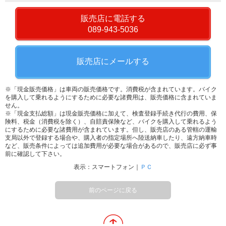
販売店に電話する
089-943-5036
販売店にメールする
※「現金販売価格」は車両の販売価格です。消費税が含まれています。バイク
を購入して乗れるようにするために必要な諸費用は、販売価格に含まれていま
せん。
※「現金支払総額」は現金販売価格に加えて、検査登録手続き代行の費用、保
険料、税金（消費税を除く）、自賠責保険など、バイクを購入して乗れるよう
にするために必要な諸費用が含まれています。但し、販売店のある管轄の運輸
支局以外で登録する場合や、購入者の指定場所へ陸送納車したり、遠方納車時
など、販売条件によっては追加費用が必要な場合があるので、販売店に必ず事
前に確認して下さい。
表示：スマートフォン｜
ＰＣ
前のページに戻る