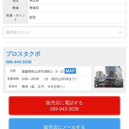
保証
保証無
整備
整備別
装備・ポイン
新型
ト
販売店コメント
プロスタクボ
089-943-5036
住所
愛媛県松山市竹原町1－3－12
営業時間
9:00～20:00 （日・祝日は19:00まで）
定休日
無休（盆、正月、ＧＷを除く）
販売店に電話する
089-943-5036
販売店にメールする