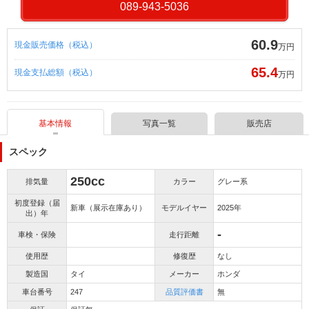
089-943-5036
60.9
現金販売価格（税込）
万円
65.4
現金支払総額（税込）
万円
基本情報
写真一覧
販売店
スペック
250cc
排気量
カラー
グレー系
初度登録（届
新車（展示在庫あり）
モデルイヤー
2025年
出）年
-
車検・保険
走行距離
使用歴
修復歴
なし
製造国
タイ
メーカー
ホンダ
車台番号
247
品質評価書
無