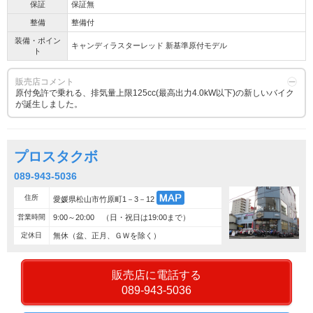
保証
保証無
整備
整備付
装備・ポイン
キャンディラスターレッド 新基準原付モデル
ト
販売店コメント
原付免許で乗れる、排気量上限125cc(最高出力4.0kW以下)の新しいバイク
が誕生しました。
プロスタクボ
089-943-5036
住所
愛媛県松山市竹原町1－3－12
営業時間
9:00～20:00 （日・祝日は19:00まで）
定休日
無休（盆、正月、ＧＷを除く）
販売店に電話する
089-943-5036