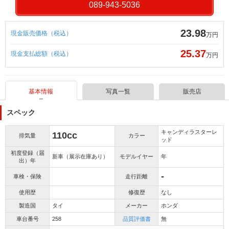
089-943-5036
23.98
現金販売価格（税込）
万円
25.37
現金支払総額（税込）
万円
基本情報
写真一覧
販売店
スペック
キャンディラスターレ
110cc
排気量
カラー
ッド
初度登録（届
新車（展示在庫あり）
モデルイヤー
年
出）年
-
車検・保険
走行距離
使用歴
修復歴
なし
製造国
タイ
メーカー
ホンダ
車台番号
258
品質評価書
無