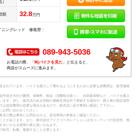
込）
32.8
総額
万円
ウイニングレッド 修復歴：
）
089-943-5036
お電話の際、「
Mjバイクを見た
」と伝えると、
商談がスムーズに進みます。
含まれています。バイクを購入して乗れるようにするために必要な諸費用は、販売価格
録手続き代行の費用、保険料、税金（消費税を除く）、自賠責保険など、バイクを購入
います。但し、販売店のある管轄の運輸支局以外で登録する場合や、購入者の指定場所
ては追加費用が必要な場合があるので、販売店に必ず事前に確認して下さい。
にお問い合わせください。
来店の際は事前にお問合せの上、該当車両の有無をご確認ください。
ことがあります。また、株式会社アイクコーポレーションは当コンテンツの完全性、無
するいかなる損害の責も負いかねます。
で転写、転載、複製することを禁じます。