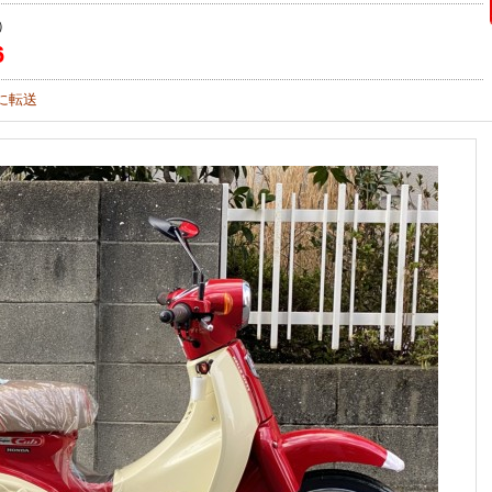
）
6
に転送