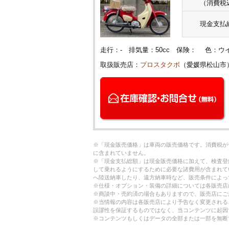
（消費税
現金支払
走行：- 排気量：50cc 保険： 色：
取扱販売店：
プロスタクボ
（愛媛県松山市
※「現金販売価格」は車両の販売価格です。消費税が
に含まれていません。
※「現金支払総額」は現金販売価格に加えて、検査登
して乗れるようにするために必要な諸費用が含まれて
へ陸送納車したり、遠方納車時など、販売条件によっ
※仕様・オプション・装備の詳細については各販売店
※商談中・売約済の場合もありますので、販売店にご
※当情報の内容は各販売店により予告なく変更される
誤謬性を保証するものではなく、当コンテンツに起因
※コンテンツもしくはデータの全部または一部を無断