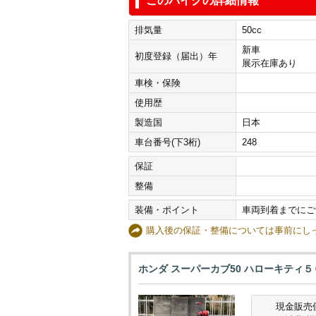
このバイクの詳細情報
排気量
50cc
新車
初度登録（届出）年
展示在庫あり
車検・保険
使用歴
製造国
日本
車台番号(下3桁)
248
保証
整備
装備・ポイント
車両到着までにご
購入後の保証・整備については事前に
ホンダ スーパーカブ50 ハローキティ
現金販売