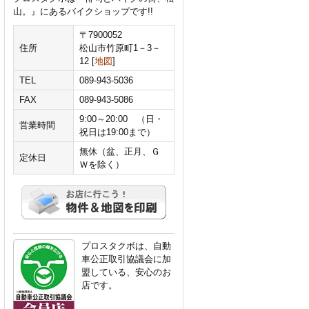
山。』にあるバイクショップです!!
〒7900052
住所
松山市竹原町1－3－
12 [
地図
]
TEL
089-943-5036
FAX
089-943-5086
9:00～20:00 （日・
営業時間
祝日は19:00まで）
無休（盆、正月、Ｇ
定休日
Ｗを除く）
プロスタクボは、自動
車公正取引協議会に加
盟している、安心のお
店です。