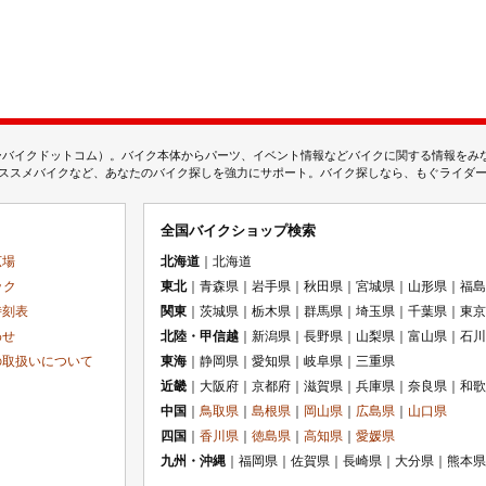
ムジェーバイクドットコム）。バイク本体からパーツ、イベント情報などバイクに関する情報を
スメバイクなど、あなたのバイク探しを強力にサポート。バイク探しなら、もぐライダーのMj
全国バイクショップ検索
広場
北海道
｜北海道
ック
東北
｜青森県｜岩手県｜秋田県｜宮城県｜山形県｜福島
時刻表
関東
｜茨城県｜栃木県｜群馬県｜埼玉県｜千葉県｜東京
わせ
北陸・甲信越
｜新潟県｜長野県｜山梨県｜富山県｜石川
の取扱いについて
東海
｜静岡県｜愛知県｜岐阜県｜三重県
近畿
｜大阪府｜京都府｜滋賀県｜兵庫県｜奈良県｜和歌
中国
｜
鳥取県
｜
島根県
｜
岡山県
｜
広島県
｜
山口県
四国
｜
香川県
｜
徳島県
｜
高知県
｜
愛媛県
九州・沖縄
｜福岡県｜佐賀県｜長崎県｜大分県｜熊本県