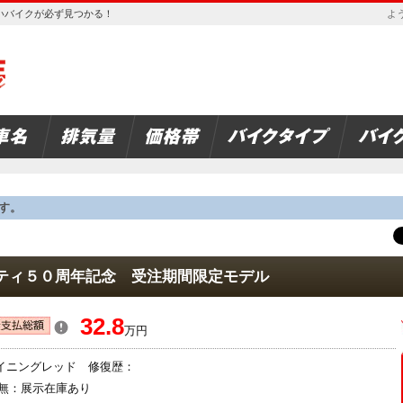
欲しいバイクが必ず見つかる！
よう
す。
キティ５０周年記念 受注期間限定モデル
32.8
万円
ウイニングレッド 修復歴：
無：展示在庫あり