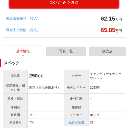
0877-55-2200
62.15
現金販売価格（税込）
万円
65.85
現金支払総額（税込）
万円
基本情報
写真一覧
販売店
スペック
キャンディーエナジー
250cc
排気量
カラー
オレンジ
初度登録（届
新車（展示在庫あり）
モデルイヤー
2023年
出）年
-
車検・保険
走行距離
使用歴
修復歴
製造国
タイ
メーカー
ホンダ
車台番号
708
品質評価書
無