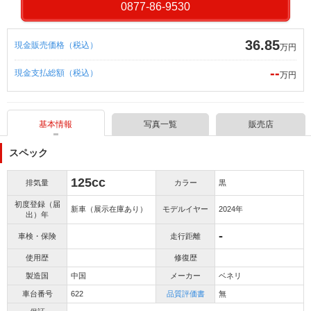
0877-86-9530
36.85
現金販売価格（税込）
万円
--
現金支払総額（税込）
万円
基本情報
写真一覧
販売店
スペック
125cc
排気量
カラー
黒
初度登録（届
新車（展示在庫あり）
モデルイヤー
2024年
出）年
-
車検・保険
走行距離
使用歴
修復歴
製造国
中国
メーカー
ベネリ
車台番号
622
品質評価書
無