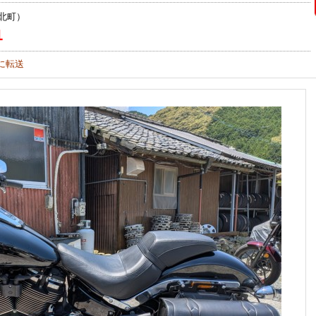
北町）
1
に転送