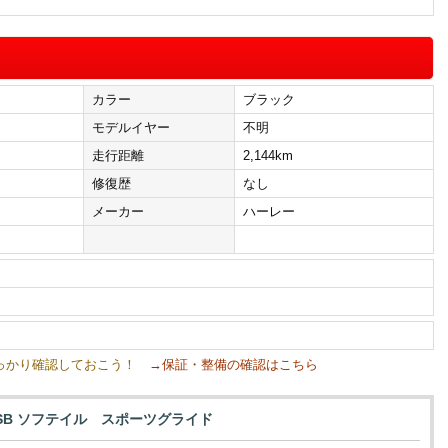
カラー
ブラック
）
モデルイヤー
不明
走行距離
2,144km
修復歴
なし
メーカー
ハーレー
しっかり確認しておこう！
→保証・整備の確認はこちら
SB ソフテイル スポーツグライド