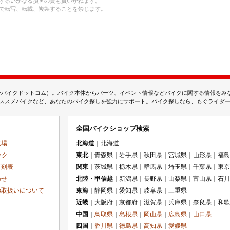
するいかなる損害の責も負いかねます。
で転写、転載、複製することを禁じます。
ムジェーバイクドットコム）。バイク本体からパーツ、イベント情報などバイクに関する情報を
スメバイクなど、あなたのバイク探しを強力にサポート。バイク探しなら、もぐライダーのMj
全国バイクショップ検索
広場
北海道
｜北海道
ック
東北
｜青森県｜岩手県｜秋田県｜宮城県｜山形県｜福島
時刻表
関東
｜茨城県｜栃木県｜群馬県｜埼玉県｜千葉県｜東京
わせ
北陸・甲信越
｜新潟県｜長野県｜山梨県｜富山県｜石川
の取扱いについて
東海
｜静岡県｜愛知県｜岐阜県｜三重県
近畿
｜大阪府｜京都府｜滋賀県｜兵庫県｜奈良県｜和歌
中国
｜
鳥取県
｜
島根県
｜
岡山県
｜
広島県
｜
山口県
四国
｜
香川県
｜
徳島県
｜
高知県
｜
愛媛県