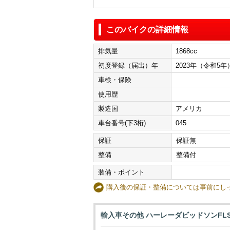
このバイクの詳細情報
排気量
1868cc
初度登録（届出）年
2023年（令和5年
車検・保険
使用歴
製造国
アメリカ
車台番号(下3桁)
045
保証
保証無
整備
整備付
装備・ポイント
購入後の保証・整備については事前に
輸入車その他 ハーレーダビッドソンFL