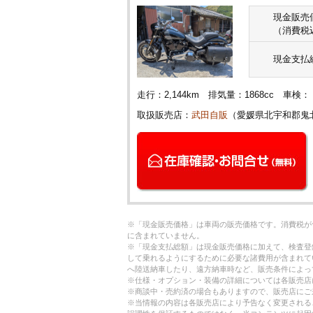
現金販売
（消費税
現金支払
走行：2,144km 排気量：1868cc 
取扱販売店：
武田自販
（愛媛県北宇和郡鬼
※「現金販売価格」は車両の販売価格です。消費税が
に含まれていません。
※「現金支払総額」は現金販売価格に加えて、検査登
して乗れるようにするために必要な諸費用が含まれて
へ陸送納車したり、遠方納車時など、販売条件によっ
※仕様・オプション・装備の詳細については各販売店
※商談中・売約済の場合もありますので、販売店にご
※当情報の内容は各販売店により予告なく変更される