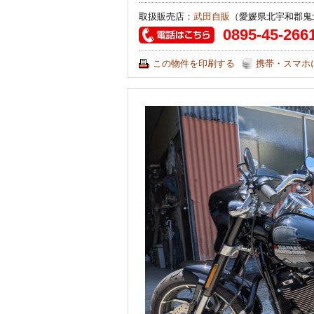
取扱販売店：
武田自販
（愛媛県北宇和郡鬼
0895-45-266
この物件を印刷する
携帯・スマホ