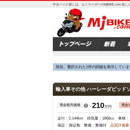
中古バイク探しは、もぐライダーのMjBIKE.com 
現在、選択された1件の詳細を表示していま
輸入車その他 ハーレーダビッドソ
210
万円
走行：2,144km 排気量：1868cc 
保証：保証無 整備：整備付
品質評価書