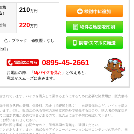
価格
210
万円
込）
220
総額
万円
車検： 色：ブラック 修復歴：なし
北町）
0895-45-2661
お電話の際、「
Mjバイクを見た
」と伝えると、
商談がスムーズに進みます。
含まれています。バイクを購入して乗れるようにするために必要な諸費用は、販売価格
録手続き代行の費用、保険料、税金（消費税を除く）、自賠責保険など、バイクを購入
います。但し、販売店のある管轄の運輸支局以外で登録する場合や、購入者の指定場所
ては追加費用が必要な場合があるので、販売店に必ず事前に確認して下さい。
にお問い合わせください。
来店の際は事前にお問合せの上、該当車両の有無をご確認ください。
ことがあります。また、株式会社アイクコーポレーションは当コンテンツの完全性、無