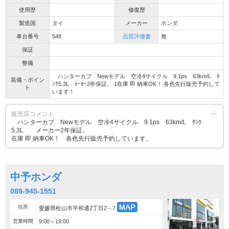
使用歴
修復歴
製造国
タイ
メーカー
ホンダ
車台番号
548
品質評価書
無
保証
整備
ハンターカブ Newモデル 空冷4サイクル 9.1ps 63km/L ﾀ
装備・ポイン
ﾝｸ5.3L ﾒｰｶｰ2年保証。 1在庫 即 納車OK！ 各色先行販売予約して
ト
います！
販売店コメント
ハンターカブ Newモデル 空冷4サイクル 9.1ps 63km/L ﾀﾝｸ
5.3L メーカー2年保証。
在庫 即 納車OK！ 各色先行販売予約しています。
中予ホンダ
089-945-1551
住所
愛媛県松山市平和通2丁目2－7
営業時間
9:00～19:00