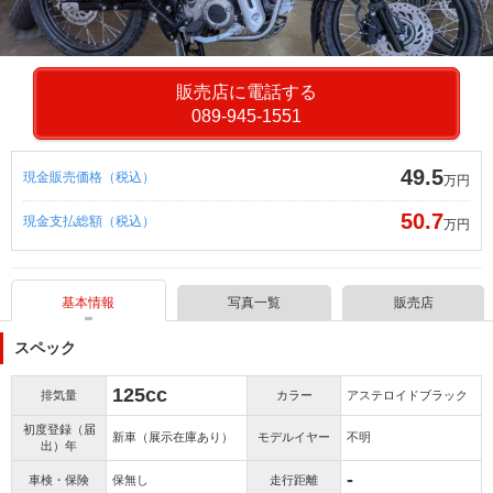
販売店に電話する
089-945-1551
49.5
現金販売価格（税込）
万円
50.7
現金支払総額（税込）
万円
基本情報
写真一覧
販売店
スペック
125cc
排気量
カラー
アステロイドブラック
初度登録（届
新車（展示在庫あり）
モデルイヤー
不明
出）年
-
車検・保険
保無し
走行距離