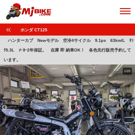
ホンダ CT125
ハンターカブ Newモデル 空冷4サイクル 9.1ps 63km/L ﾀﾝ
ｸ5.3L ﾒｰｶｰ2年保証。 在庫 即 納車OK！ 各色先行販売予約して
います。
1/20