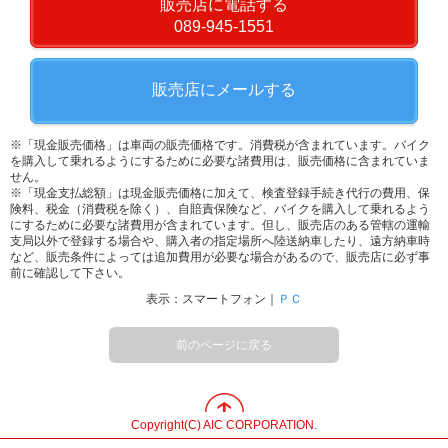
販売店に電話する
089-945-1551
販売店にメールする
※「現金販売価格」は車両の販売価格です。消費税が含まれています。バイク
を購入して乗れるようにするために必要な諸費用は、販売価格に含まれていま
せん。
※「現金支払総額」は現金販売価格に加えて、検査登録手続き代行の費用、保
険料、税金（消費税を除く）、自賠責保険など、バイクを購入して乗れるよう
にするために必要な諸費用が含まれています。但し、販売店のある管轄の運輸
支局以外で登録する場合や、購入者の指定場所へ陸送納車したり、遠方納車時
など、販売条件によっては追加費用が必要な場合があるので、販売店に必ず事
前に確認して下さい。
表示：スマートフォン｜
ＰＣ
前のページに戻る
Copyright(C) AIC CORPORATION.