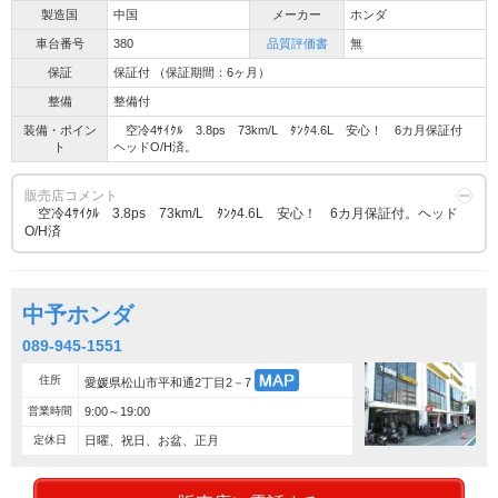
製造国
中国
メーカー
ホンダ
車台番号
380
品質評価書
無
保証
保証付 （保証期間：6ヶ月）
整備
整備付
装備・ポイン
空冷4ｻｲｸﾙ 3.8ps 73km/L ﾀﾝｸ4.6L 安心！ 6カ月保証付
ト
ヘッドO/H済。
販売店コメント
空冷4ｻｲｸﾙ 3.8ps 73km/L ﾀﾝｸ4.6L 安心！ 6カ月保証付。ヘッド
O/H済
中予ホンダ
089-945-1551
住所
愛媛県松山市平和通2丁目2－7
営業時間
9:00～19:00
定休日
日曜、祝日、お盆、正月