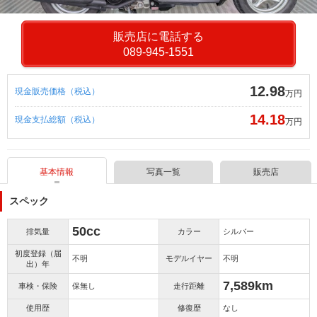
販売店に電話する
089-945-1551
12.98
現金販売価格（税込）
万円
14.18
現金支払総額（税込）
万円
基本情報
写真一覧
販売店
スペック
50cc
排気量
カラー
シルバー
初度登録（届
不明
モデルイヤー
不明
出）年
7,589km
車検・保険
保無し
走行距離
使用歴
修復歴
なし