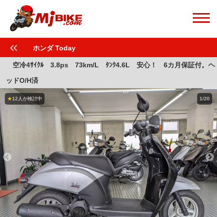
ホンダ Today
空冷4ｻｲｸﾙ 3.8ps 73km/L ﾀﾝｸ4.6L 安心！ 6カ月保証付。ヘ
ッドO/H済
★
12人が検討中
1/20