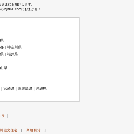
みなさまにお届けします。
BIKE.comにおまかせ！
県
都｜神奈川県
県｜福井県
山県
｜宮崎県｜鹿児島県｜沖縄県
レラ
川 注文住宅
|
高知 賃貸
]