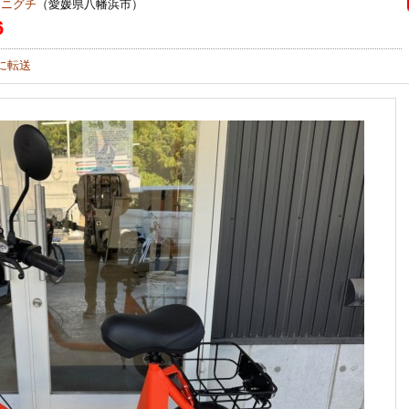
タニグチ
（愛媛県八幡浜市）
6
に転送