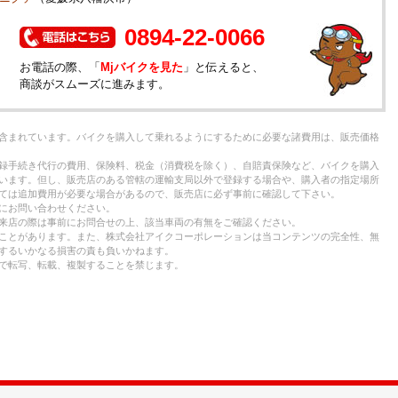
0894-22-0066
お電話の際、「
Mjバイクを見た
」と伝えると、
商談がスムーズに進みます。
含まれています。バイクを購入して乗れるようにするために必要な諸費用は、販売価格
録手続き代行の費用、保険料、税金（消費税を除く）、自賠責保険など、バイクを購入
います。但し、販売店のある管轄の運輸支局以外で登録する場合や、購入者の指定場所
ては追加費用が必要な場合があるので、販売店に必ず事前に確認して下さい。
にお問い合わせください。
来店の際は事前にお問合せの上、該当車両の有無をご確認ください。
ことがあります。また、株式会社アイクコーポレーションは当コンテンツの完全性、無
するいかなる損害の責も負いかねます。
で転写、転載、複製することを禁じます。