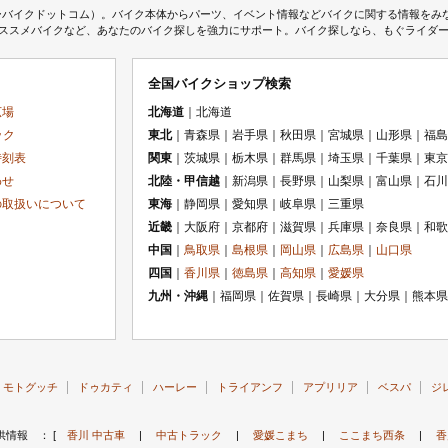
ムジェーバイクドットコム）。バイク本体からパーツ、イベント情報などバイクに関する情報を
スメバイクなど、あなたのバイク探しを強力にサポート。バイク探しなら、もぐライダーのMj
全国バイクショップ検索
広場
北海道
｜北海道
ック
東北
｜青森県｜岩手県｜秋田県｜宮城県｜山形県｜福島
時刻表
関東
｜茨城県｜栃木県｜群馬県｜埼玉県｜千葉県｜東京
わせ
北陸・甲信越
｜新潟県｜長野県｜山梨県｜富山県｜石川
の取扱いについて
東海
｜静岡県｜愛知県｜岐阜県｜三重県
近畿
｜大阪府｜京都府｜滋賀県｜兵庫県｜奈良県｜和歌
中国
｜
鳥取県
｜
島根県
｜
岡山県
｜
広島県
｜
山口県
四国
｜
香川県
｜
徳島県
｜
高知県
｜
愛媛県
九州・沖縄
｜福岡県｜佐賀県｜長崎県｜大分県｜熊本県
モトグッチ
ドゥカティ
ハーレー
トライアンフ
アプリリア
ベスパ
ジ
供情報 ： [
香川 中古車
|
中古トラック
|
愛媛こまち
|
ここまち西条
|
香