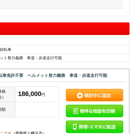
自転車
ット努力義務 車道・歩道走行可能
転車免許不要 ヘルメット努力義務 車道・歩道走行可能
価格
186,000
円
込）
総額
タニグチ
（愛媛県八幡浜市）