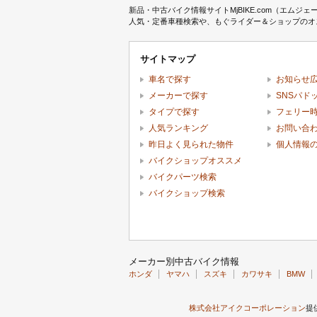
新品・中古バイク情報サイトMjBIKE.com（エ
人気・定番車種検索や、もぐライダー＆ショップのオス
サイトマップ
車名で探す
お知らせ
メーカーで探す
SNSパド
タイプで探す
フェリー
人気ランキング
お問い合
昨日よく見られた物件
個人情報
バイクショップオススメ
バイクパーツ検索
バイクショップ検索
メーカー別中古バイク情報
ホンダ
ヤマハ
スズキ
カワサキ
BMW
株式会社アイクコーポレーション
提