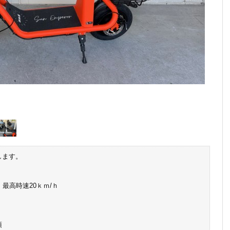
します。
 最高時速20ｋｍ/ｈ
須