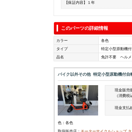
【保証内容】１年
このパーツの詳細情報
カラー
各色
タイプ
特定小型原動機付
品名
免許不要 ヘルメ
バイク以外その他 特定小型原動機付自
現金販売
（消費税
現金支払
色：各色
取扱販売店：
モーターサイクルショップ 