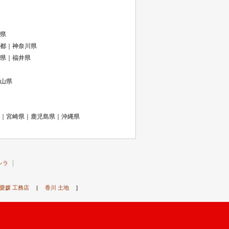
県
都｜神奈川県
県｜福井県
山県
｜宮崎県｜鹿児島県｜沖縄県
レラ
愛媛 工務店
|
香川 土地
]