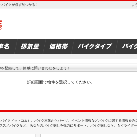
欲しいバイクが必ず見つかる！
よう
件を登録して、簡単に問い合わせをしよう！
詳細画面で物件を選択してください。
ムジェーバイクドットコム）。バイク本体からパーツ、イベント情報などバイクに関する情報を
スメバイクなど、あなたのバイク探しを強力にサポート。バイク探しなら、もぐライダーのMj