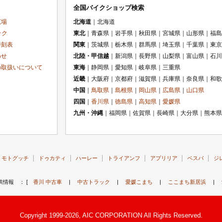
全国バイクショップ検索
広場
北海道
｜北海道
ック
東北
｜青森県｜岩手県｜秋田県｜宮城県｜山形県｜福島
時刻表
関東
｜茨城県｜栃木県｜群馬県｜埼玉県｜千葉県｜東京
わせ
北陸・甲信越
｜新潟県｜長野県｜山梨県｜富山県｜石川
の取扱いについて
東海
｜静岡県｜愛知県｜岐阜県｜三重県
近畿
｜大阪府｜京都府｜滋賀県｜兵庫県｜奈良県｜和歌
中国
｜
鳥取県
｜
島根県
｜
岡山県
｜
広島県
｜
山口県
四国
｜
香川県
｜
徳島県
｜
高知県
｜
愛媛県
九州・沖縄
｜福岡県｜佐賀県｜長崎県｜大分県｜熊本県
モトグッチ
ドゥカティ
ハーレー
トライアンフ
アプリリア
ベスパ
ジ
供情報 ： [
香川 中古車
|
中古トラック
|
愛媛こまち
|
ここまち新居浜
|
Copyright 1999-2026, AIC CORPORATION All Rights Reserved.