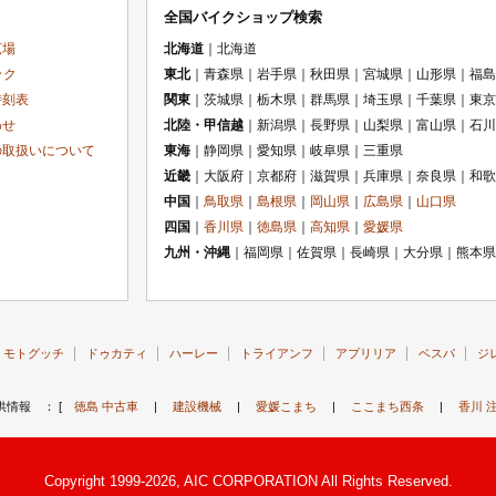
全国バイクショップ検索
広場
北海道
｜北海道
ック
東北
｜青森県｜岩手県｜秋田県｜宮城県｜山形県｜福島
時刻表
関東
｜茨城県｜栃木県｜群馬県｜埼玉県｜千葉県｜東京
わせ
北陸・甲信越
｜新潟県｜長野県｜山梨県｜富山県｜石川
の取扱いについて
東海
｜静岡県｜愛知県｜岐阜県｜三重県
近畿
｜大阪府｜京都府｜滋賀県｜兵庫県｜奈良県｜和歌
中国
｜
鳥取県
｜
島根県
｜
岡山県
｜
広島県
｜
山口県
四国
｜
香川県
｜
徳島県
｜
高知県
｜
愛媛県
九州・沖縄
｜福岡県｜佐賀県｜長崎県｜大分県｜熊本県
モトグッチ
ドゥカティ
ハーレー
トライアンフ
アプリリア
ベスパ
ジ
供情報 ： [
徳島 中古車
|
建設機械
|
愛媛こまち
|
ここまち西条
|
香川 
Copyright 1999-2026, AIC CORPORATION All Rights Reserved.