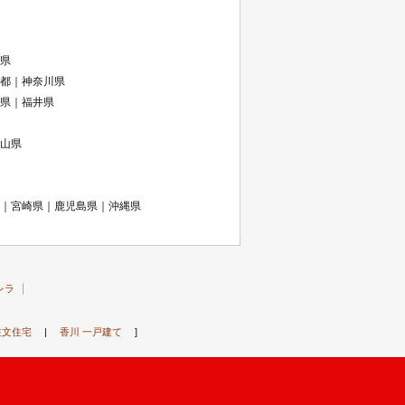
県
都｜神奈川県
県｜福井県
山県
｜宮崎県｜鹿児島県｜沖縄県
レラ
注文住宅
|
香川 一戸建て
]