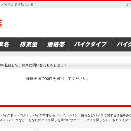
欲しいバイクが必ず見つかる！
よう
件を登録して、簡単に問い合わせをしよう！
詳細画面で物件を選択してください。
ムジェーバイクドットコム）。バイク本体からパーツ、イベント情報などバイクに関する情報を
スメバイクなど、あなたのバイク探しを強力にサポート。バイク探しなら、もぐライダーのMj