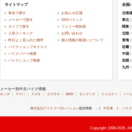
サイトマップ
全国
車名で探す
お知らせ広場
北海
メーカーで探す
SNSパドック
東北
タイプで探す
フェリー時刻表
関東
人気ランキング
お問い合わせ
北陸
昨日よく見られた物件
個人情報の取扱いについて
東海
バイクショップオススメ
近畿
バイクパーツ検索
中国
バイクショップ検索
四国
九州
メーカー別中古バイク情報
ホンダ
ヤマハ
スズキ
カワサキ
BMW
モトグッチ
ドゥカティ
ハー
株式会社アイクコーポレーション
提供情報 ： [
中古車
|
バイク
Copyright 1999-2026, A