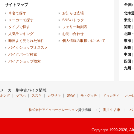
サイトマップ
全国
車名で探す
お知らせ広場
北海
メーカーで探す
SNSパドック
東北
タイプで探す
フェリー時刻表
関東
人気ランキング
お問い合わせ
北陸
昨日よく見られた物件
個人情報の取扱いについて
東海
バイクショップオススメ
近畿
バイクパーツ検索
中国
バイクショップ検索
四国
九州
メーカー別中古バイク情報
ホンダ
ヤマハ
スズキ
カワサキ
BMW
モトグッチ
ドゥカティ
ハー
株式会社アイクコーポレーション
提供情報 ： [
香川 中古車
|
バ
Copyright 1999-2026, A