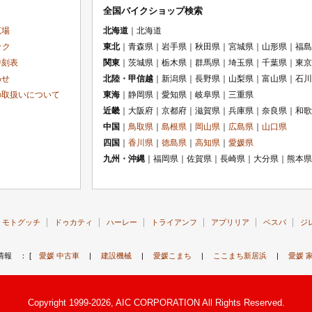
全国バイクショップ検索
広場
北海道
｜北海道
ック
東北
｜青森県｜岩手県｜秋田県｜宮城県｜山形県｜福島
時刻表
関東
｜茨城県｜栃木県｜群馬県｜埼玉県｜千葉県｜東京
わせ
北陸・甲信越
｜新潟県｜長野県｜山梨県｜富山県｜石川
の取扱いについて
東海
｜静岡県｜愛知県｜岐阜県｜三重県
近畿
｜大阪府｜京都府｜滋賀県｜兵庫県｜奈良県｜和歌
中国
｜
鳥取県
｜
島根県
｜
岡山県
｜
広島県
｜
山口県
四国
｜
香川県
｜
徳島県
｜
高知県
｜
愛媛県
九州・沖縄
｜福岡県｜佐賀県｜長崎県｜大分県｜熊本県
モトグッチ
ドゥカティ
ハーレー
トライアンフ
アプリリア
ベスパ
ジ
情報 ： [
愛媛 中古車
|
建設機械
|
愛媛こまち
|
ここまち新居浜
|
愛媛 
Copyright 1999-2026, AIC CORPORATION All Rights Reserved.