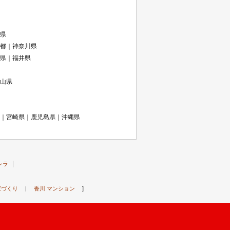
県
都｜神奈川県
県｜福井県
山県
｜宮崎県｜鹿児島県｜沖縄県
レラ
家づくり
|
香川 マンション
]