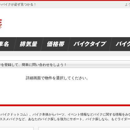
欲しいバイクが必ず見つかる！
よう
件を登録して、簡単に問い合わせをしよう！
詳細画面で物件を選択してください。
ムジェーバイクドットコム）。バイク本体からパーツ、イベント情報などバイクに関する情報を
スメバイクなど、あなたのバイク探しを強力にサポート。バイク探しなら、もぐライダーのMj