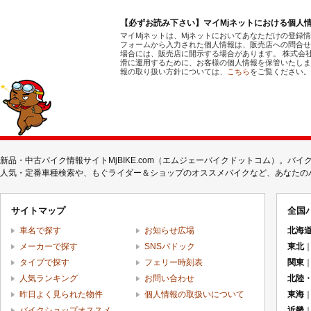
【必ずお読み下さい】マイMjネットにおける個人
マイMjネットは、Mjネットにおいてあなただけの登録
フォームから入力された個人情報は、販売店への問合せ
場合には、販売店に開示する場合があります。 株式会
滑に運用するために、お客様の個人情報を保管いたしま
報の取り扱い方針については、
こちら
をご覧ください。
新品・中古バイク情報サイトMjBIKE.com（エムジェーバイクドットコム）。
人気・定番車種検索や、もぐライダー＆ショップのオススメバイクなど、あなたのバイ
サイトマップ
全国
車名で探す
お知らせ広場
北海
メーカーで探す
SNSパドック
東北
タイプで探す
フェリー時刻表
関東
人気ランキング
お問い合わせ
北陸
昨日よく見られた物件
個人情報の取扱いについて
東海
バイクショップオススメ
近畿