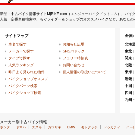
新品・中古バイク情報サイトMjBIKE.com（エムジェーバイクドットコム）。
人気・定番車種検索や、もぐライダー＆ショップのオススメバイクなど、あなたのバイ
サイトマップ
全国
車名で探す
お知らせ広場
北海
メーカーで探す
SNSパドック
東北
タイプで探す
フェリー時刻表
関東
人気ランキング
お問い合わせ
北陸
昨日よく見られた物件
個人情報の取扱いについて
東海
バイクショップオススメ
近畿
バイクパーツ検索
中国
バイクショップ検索
四国
九州
メーカー別中古バイク情報
ホンダ
ヤマハ
スズキ
カワサキ
BMW
モトグッチ
ドゥカティ
ハー