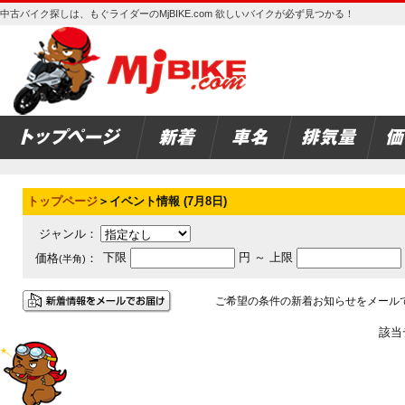
中古バイク探しは、もぐライダーのMjBIKE.com 欲しいバイクが必ず見つかる！
トップページ
＞イベント情報 (7月8日)
ジャンル：
下限
円 ～ 上限
価格
：
(半角)
ご希望の条件の新着お知らせをメール
該当