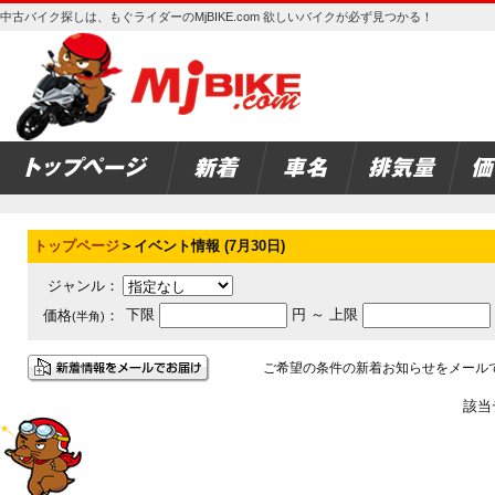
中古バイク探しは、もぐライダーのMjBIKE.com 欲しいバイクが必ず見つかる！
トップページ
＞イベント情報 (7月30日)
ジャンル：
下限
円 ～ 上限
価格
：
(半角)
ご希望の条件の新着お知らせをメール
該当