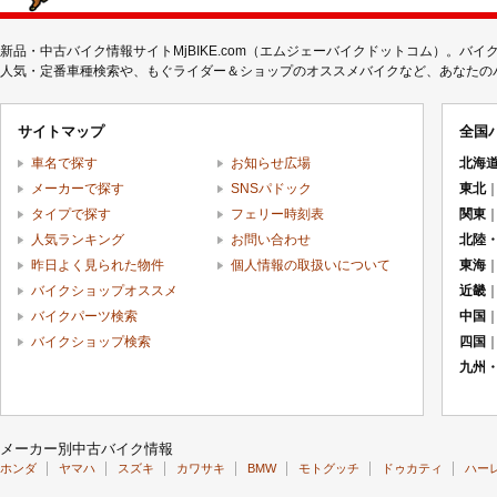
新品・中古バイク情報サイトMjBIKE.com（エムジェーバイクドットコム）。
人気・定番車種検索や、もぐライダー＆ショップのオススメバイクなど、あなたのバイ
サイトマップ
全国
車名で探す
お知らせ広場
北海
メーカーで探す
SNSパドック
東北
タイプで探す
フェリー時刻表
関東
人気ランキング
お問い合わせ
北陸
昨日よく見られた物件
個人情報の取扱いについて
東海
バイクショップオススメ
近畿
バイクパーツ検索
中国
バイクショップ検索
四国
九州
メーカー別中古バイク情報
ホンダ
ヤマハ
スズキ
カワサキ
BMW
モトグッチ
ドゥカティ
ハー